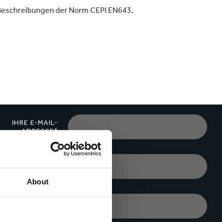
Verpackungen & Papierprodukte
nd Beschreibungen der Norm CEPI EN643.
IHRE E-MAIL-
ADRESSE*
STADT*
About
UNTERNEHMEN*