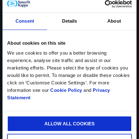
NOMBRE*
Esta categoría normalmente está elaborada
íntegramente con MATERIAL PREVIO AL CONSUMO,
Consent
Details
About
conforme a la norma FSC® STD 40.007.
PAÍS*
El contenido de todos los suministros cumple las
About cookies on this site
definiciones y las descripciones establecidas por la
We use cookies to offer you a better browsing
norma CEPI EN643.
experience, analyse site traffic and assist in our
NÚMERO TELEFÓNICO
marketing efforts. Please select the type of cookies you
would like to permit. To manage or disable these cookies
click on ‘Customise Cookie Settings’. For more
information see our
Cookie Policy
and
Privacy
Statement
CORREO ELECTRÓNICO*
ALLOW ALL COOKIES
CIUDAD*