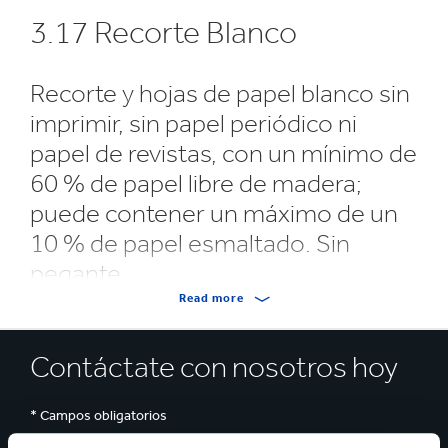
3.17 Recorte Blanco
Recorte y hojas de papel blanco sin
imprimir, sin papel periódico ni
papel de revistas, con un mínimo de
60 % de papel libre de madera;
puede contener un máximo de un
10 % de papel esmaltado. Sin
pegante.
Read more
Recorte y hojas de papel blanco sin imprimir,
Contáctate con nosotros hoy
sin papel periódico ni papel de revistas, con un
mínimo de 60% de papel libre de madera;
puede contener un máximo de un 10% de
* Campos obligatorios
papel esmaltado. Sin pegante.