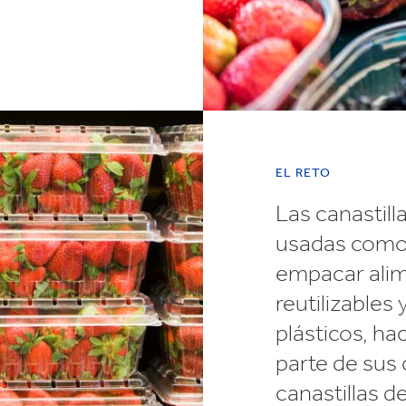
EL RETO
Las canastill
usadas como
empacar alim
reutilizables
plásticos, hac
parte de sus
canastillas 