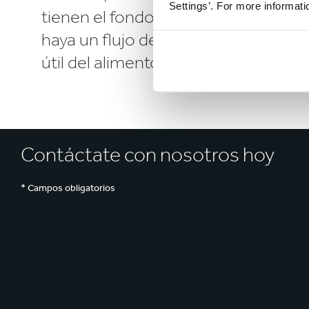
Settings’. For more informat
tienen el fondo con apertura, ayud
haya un flujo de aire adecuado, esto 
útil del alimento fresco.
Contáctate con nosotros hoy
* Campos obligatorios