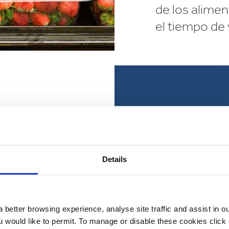
de los alimen
el tiempo de
ecen una
sión de
ad. Las
Details
rse en
s de modo
ás fácil.
 better browsing experience, analyse site traffic and assist in o
te diseñadas
ou would like to permit. To manage or disable these cookies clic