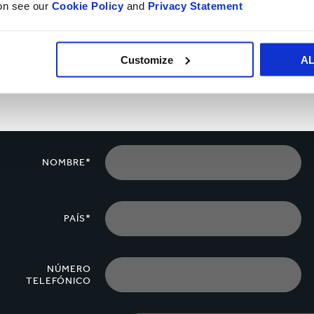
ion see our
Cookie Policy
and
Privacy Statement
ando a que
alarga la vida
Customize
A
NOMBRE*
PAÍS*
NÚMERO
TELEFÓNICO