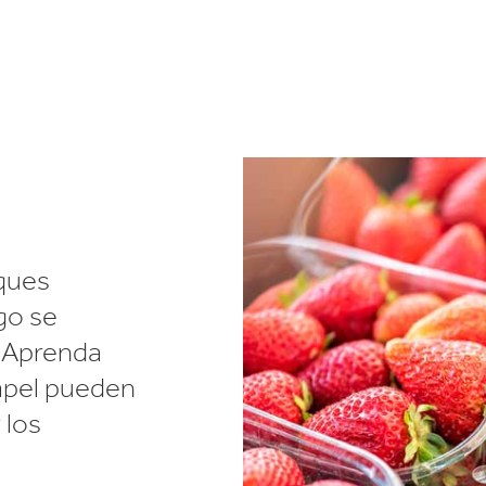
Commerce
Productos de caucho y 
ques
go se
 Aprenda
apel pueden
 los