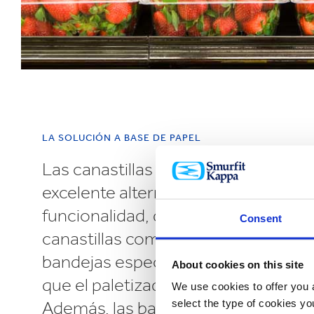
LA SOLUCIÓN A BASE DE PAPEL
Las canastillas a base de papel ofr
excelente alternativa, dando una fu
funcionalidad, diseño y sostenibilid
Consent
canastillas completas pueden ubica
bandejas especialmente diseñada
About cookies on this site
que el paletizado y transporte sea m
We use cookies to offer you a
Además, las bandejas especialmen
select the type of cookies y