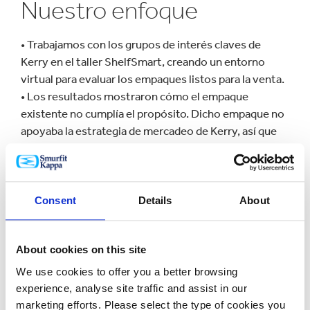
Nuestro enfoque
• Trabajamos con los grupos de interés claves de
Kerry en el taller ShelfSmart, creando un entorno
virtual para evaluar los empaques listos para la venta.
• Los resultados mostraron cómo el empaque
existente no cumplía el propósito. Dicho empaque no
apoyaba la estrategia de mercadeo de Kerry, así que
trabajamos con ellos para rediseñar el trabajo de arte
del empaque y para mejorar la visibilidad del producto
en la estantería. La evaluación se realizó utilizando
nuestro sistema Eye See.
Consent
Details
About
• Mejoramos el grado de cartón con base en una
evaluación con uno tipo kraftliner para mejorar la
About cookies on this site
experiencia de apertura e incrementar la resistencia al
apilamiento y paletizado; el empaque pasó todas las
We use cookies to offer you a better browsing
estrictas pruebas de horma a mano y en máquina.
experience, analyse site traffic and assist in our
marketing efforts. Please select the type of cookies you