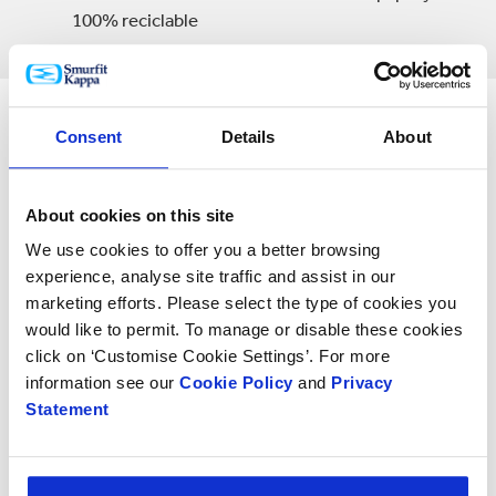
100% reciclable
Consent
Details
About
About cookies on this site
We use cookies to offer you a better browsing
experience, analyse site traffic and assist in our
marketing efforts. Please select the type of cookies you
would like to permit. To manage or disable these cookies
Empaque con Ajuste de Hamaca
click on ‘Customise Cookie Settings’. For more
information see our
Cookie Policy
and
Privacy
El Empaque con Ajuste de Hamaca utiliza un
Statement
diseño único donde un inserto (en forma de
hamaca) permite que el producto se eleve
del fondo de la caja para mayor seguridad