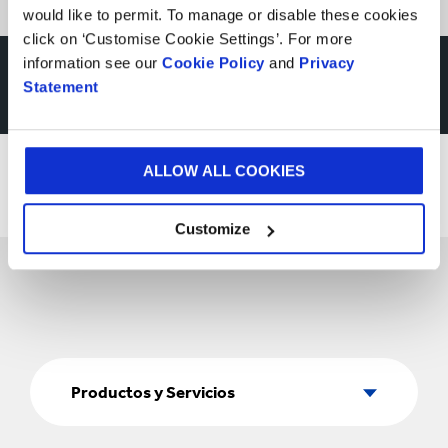
would like to permit. To manage or disable these cookies
click on ‘Customise Cookie Settings’. For more
information see our
Cookie Policy
and
Privacy
Inspírate con una visita a
Statement
uno de nuestros
Experience Centres
ALLOW ALL COOKIES
Customize
Productos
y
Productos y Servicios
Servicios