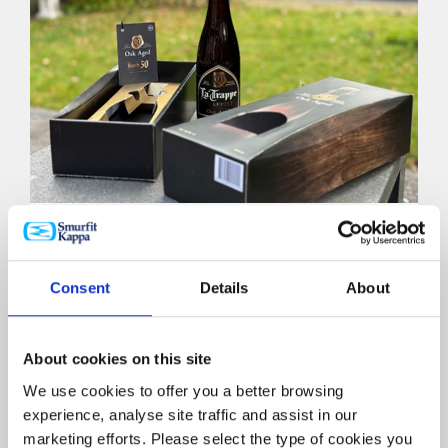
CASO DE ÉXITO
Descubre cómo trabajamos junto a Royal Swinkels
Consent
Details
About
Brewery para celebrar el 50º lote de cerveza de La
Trappe con un elegante empaque de papel, que
combina lujo, herencia y diseño circular.
About cookies on this site
We use cookies to offer you a better browsing
experience, analyse site traffic and assist in our
VER TODOS LOS CASOS DE ÉXITO
marketing efforts. Please select the type of cookies you