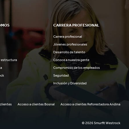
OMOS
CARRERA PROFESIONAL
Carrera profesional
Jóvenes profesionales
Desarrollo de talento
 estructura
Conoce a nuestra gente
ia
Compromiso de los empleados
ock
Seguridad
Inclusión y Diversidad
clientes
Acceso a clientes Bosnal
Acceso a clientes Reforestadora Andina
© 2026 Smurfit Westrock