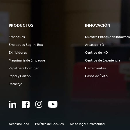
PRODUCTOS
INNOVACIÓN
Empaques
Nuestro Enfoque de Innovaci
Empaques Bag-in-Box
Áreas de I+D
Exhibidores
Centros de I+D
Maquinaria de Empaque
Centros de Experiencia
Papel para Corrugar
Herramientas
Papel y Cartón
Casos de Éxito
Reciclaje
Accesibilidad
Política de Cookies
Aviso legal / Privacidad