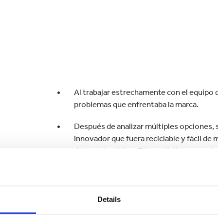
Al trabajar estrechamente con el equipo 
problemas que enfrentaba la marca.
Después de analizar múltiples opciones, s
innovador que fuera reciclable y fácil de
de los minoristas. Ellos solicitaron que 
pieza de cartón corrugado para minimizar 
El equipo de Smurfit Kappa y Agroiris, cr
sandías. El empaque cumplió doblemente s
Details
sus competidores y brindar una experien