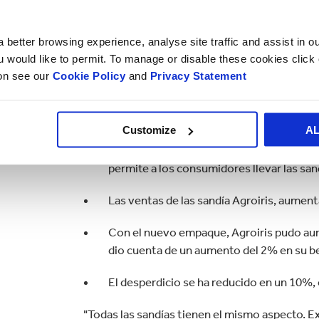
 better browsing experience, analyse site traffic and assist in o
ou would like to permit. To manage or disable these cookies clic
ion see our
Cookie Policy
and
Privacy Statement
Customize
A
El resultado final fue un empaque brillant
permite a los consumidores llevar las san
Las ventas de las sandía Agroiris, aumen
Con el nuevo empaque, Agroiris pudo aum
dio cuenta de un aumento del 2% en su be
El desperdicio se ha reducido en un 10%,
"Todas las sandías tienen el mismo aspecto. Ex