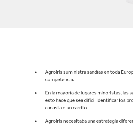
tón
Commerce
Productos de caucho y 
Agroiris suministra sandías en toda Europ
competencia.
En la mayoría de lugares minoristas, las sa
esto hace que sea difícil identificar los pr
canasta o un carrito.
Agroiris necesitaba una estrategia difere