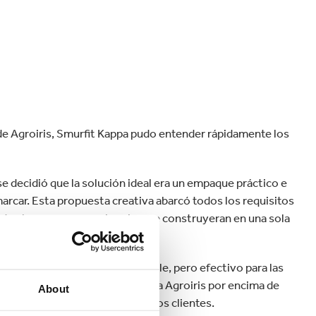
de Agroiris, Smurfit Kappa pudo entender rápidamente los
e decidió que la solución ideal era un empaque práctico e
 marcar. Esta propuesta creativa abarcó todos los requisitos
todos los empaques primarios, se construyeran en una sola
el desperdicio.
earon un empaque primario simple, pero efectivo para las
u objetivo: posicionar la marca Agroiris por encima de
About
cia de compra memorable para los clientes.