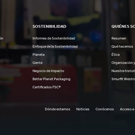
SOSTENIBILIDAD
QUIÉNES S
ón
Informes de Sostenibilidad
Resumen
Enfoque de la Sostenibilidad
Qué hacemos
Planeta
Ética
Gente
Organización y
Negocio de Impacto
Nuestra histor
Better Planet Packaging
Smurfit Westr
Certificados FSC®
Dónde estamos
Noticias
Conócenos
Acceso a 