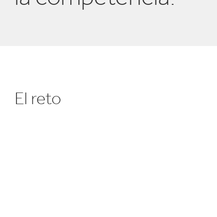
Papel y Car
e
Reciclaje
Forestal
El reto