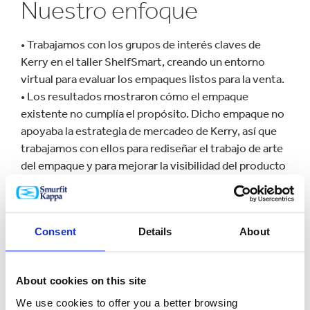
Nuestro enfoque
• Trabajamos con los grupos de interés claves de
Kerry en el taller ShelfSmart, creando un entorno
virtual para evaluar los empaques listos para la venta.
• Los resultados mostraron cómo el empaque
existente no cumplía el propósito. Dicho empaque no
apoyaba la estrategia de mercadeo de Kerry, así que
trabajamos con ellos para rediseñar el trabajo de arte
del empaque y para mejorar la visibilidad del producto
en la estantería. La evaluación se realizó utilizando
nuestro sistema Eye See.
• Mejoramos el grado de cartón con base en una
Consent
Details
About
evaluación con uno tipo kraftliner para mejorar la
experiencia de apertura e incrementar la resistencia al
apilamiento y paletizado; el empaque pasó todas las
About cookies on this site
estrictas pruebas de horma a mano y en máquina.
We use cookies to offer you a better browsing