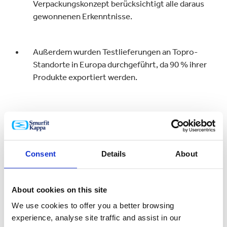
Verpackungskonzept berücksichtigt alle daraus
gewonnenen Erkenntnisse.
Außerdem wurden Testlieferungen an Topro-
Standorte in Europa durchgeführt, da 90 % ihrer
Produkte exportiert werden.
Consent
Details
About
Das Ergebnis
About cookies on this site
We use cookies to offer you a better browsing
Unsere neue konische Verpackungslösung
experience, analyse site traffic and assist in our
ermöglicht eine bessere Palettenbefüllung mit