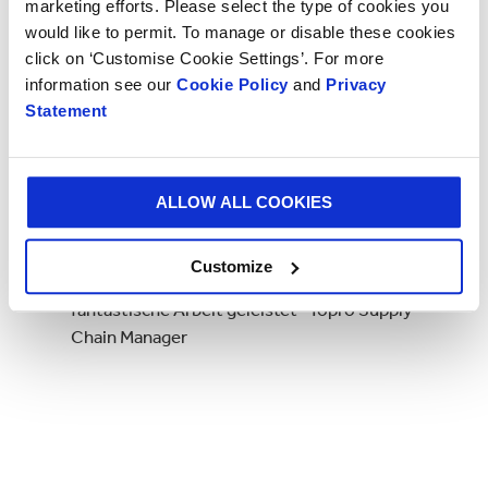
marketing efforts. Please select the type of cookies you
180 Produkten mehr pro LKW
would like to permit. To manage or disable these cookies
click on ‘Customise Cookie Settings’. For more
information see our
Cookie Policy
and
Privacy
Unsere Lösung für Topro reduzierte die
Statement
Logistikkosten um 40 % und die
Verpackungslinie ist jetzt zu 100 %
automatisiert.
ALLOW ALL COOKIES
„Smurfit Kappa hat bei den Anpassungen, die zu
Customize
einem sehr guten Endprodukt geführt haben,
fantastische Arbeit geleistet“ Topro Supply
Chain Manager