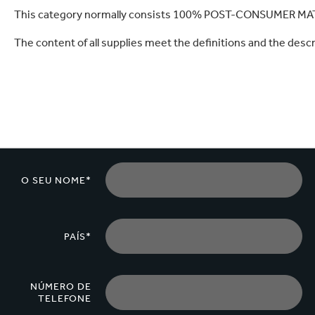
letrônicos
Limpeza doméstica
s FSC
This category normally consists 100% POST-CONSUMER MAT
The content of all supplies meet the definitions and the desc
O SEU NOME*
PAÍS*
NÚMERO DE
TELEFONE