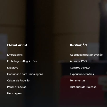
EMBALAGEM
INOVAÇÃO
Embalagens
Abordagem para Inovação
Embalagens Bag-in-Box
Áreas de P&D
Displays
Centros de P&D
Maquinário para Embalagens
Experience centres
Caixas de Papelão
Ferramentas
Papel e Papelão
Histórias de Sucesso
Reciclagem