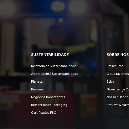
SUSTENTABILIDADE
SOBRE NÓS
Relatório de Sustentabilidade
Em resumo
Abordagem à Sustentabilidade
O que fazemo
Planeta
Ética
Pessoas
Governança Co
Negócios Impactantes
Nossa história
Better Planet Packaging
Smurfit Westr
Certificados FSC