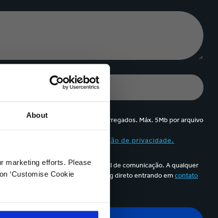
About
Até 5 arquivos podem ser carregados. Máx. 5Mb por arquivo
 e aceito o conteúdo da
declaração de privacidade.
ur marketing efforts. Please
k para cancelar a assinatura no e-mail de comunicação. A qualquer
k on ‘Customise Cookie
os pessoais para efeito de marketing direto entrando em
contato