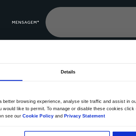
MENSAGEM*
Upload de
arquivos
Details
Sim, gostaria de receber atualizações da Smurfit Kappa
 better browsing experience, analyse site traffic and assist in o
Você pode cancelar a assinatura em qualquer momento, utilizando o lin
ou would like to permit. To manage or disable these cookies clic
momento você tem o direito de opor-se ao processamento de seus dad
ion see our
Cookie Policy
and
Privacy Statement
conosco
.