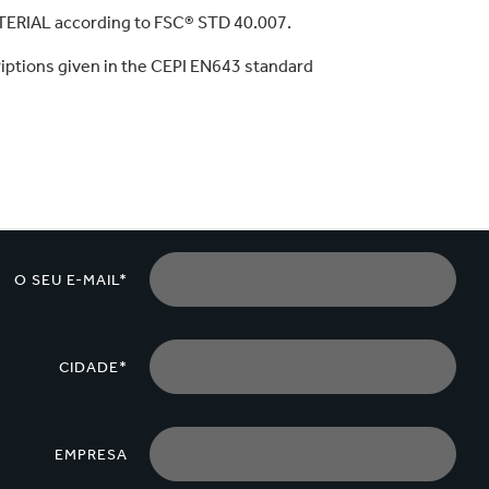
velocidade globalmente.
ERIAL according to FSC® STD 40.007.
riptions given in the CEPI EN643 standard
O SEU E-MAIL*
CIDADE*
EMPRESA