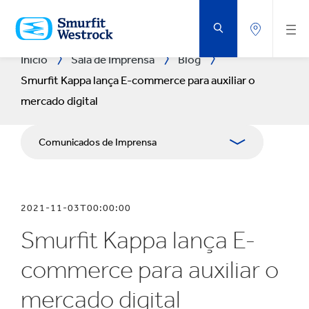
IR
PARA
O
CONTEÚDO
PRINCIPAL
Início
Sala de Imprensa
Blog
Smurfit Kappa lança E-commerce para auxiliar o
mercado digital
Comunicados de Imprensa
Blogs
2021-11-03T00:00:00
Publicações
Smurfit Kappa lança E-
Recursos de mídia
commerce para auxiliar o
mercado digital