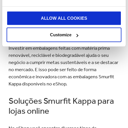
digital: a inovação e a sustentabilidade.
Inovação e sustentabilidade
ALLOW ALL COOKIES
no seu negócio
Customize
Investir em embalagens feitas com matéria prima
renovável, reciclável e biodegradável ajuda o seu
negócio a cumprir metas sustentáveis e a se destacar
no mercado. E isso pode ser feito de forma
econômica e inovadora com as embalagens Smurfit
Kappa disponíveis no eShop.
Soluções Smurfit Kappa para
lojas online
No eShop você encontra diversos tipos de