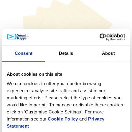
Consent
Details
About
About cookies on this site
We use cookies to offer you a better browsing
experience, analyse site traffic and assist in our
marketing efforts. Please select the type of cookies you
would like to permit. To manage or disable these cookies
Já se perguntou o porquê das embalagens em papelão
click on ‘Customise Cookie Settings’. For more
ondulado serem grandes aliadas do e-commerce?
information see our
Cookie Policy
and
Privacy
Existem pelo menos dois aspectos nas soluções
Statement
Smurfit Kappa que contribuem para auxiliar o mercado