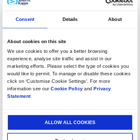
Estudos recentes mostraram que o vírus que causa o
Covid-19 tem uma vida útil mais curta em papelão
Consent
Details
About
ondulado do que em outros materiais, como aço e
plástico.
A Smurfit Kappa foi apontada como um provedor de
About cookies on this site
serviços essenciais nas recomendações do governo
We use cookies to offer you a better browsing
relacionadas ao fechamento de negócios.
experience, analyse site traffic and assist in our
marketing efforts. Please select the type of cookies you
Para saber mais sobre os produtos Design for Help,
would like to permit. To manage or disable these cookies
clique aqui
.
click on ‘Customise Cookie Settings’. For more
information see our
Cookie Policy
and
Privacy
Statement
ALLOW ALL COOKIES