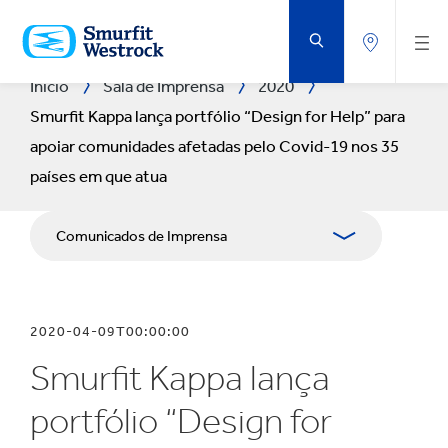
IR
PARA
O
CONTEÚDO
PRINCIPAL
Início
Sala de Imprensa
2020
Smurfit Kappa lança portfólio “Design for Help” para
apoiar comunidades afetadas pelo Covid-19 nos 35
países em que atua
Comunicados de Imprensa
Publicações
2020-04-09T00:00:00
Recursos de mídia
Smurfit Kappa lança
Blog
portfólio “Design for