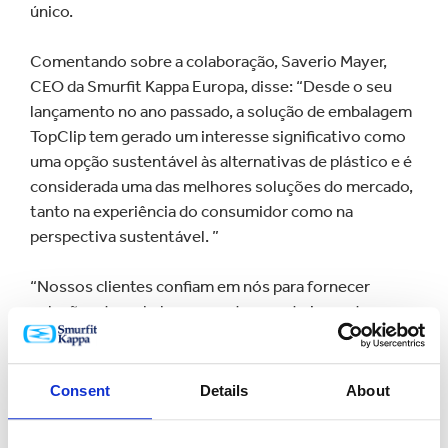
único.
Comentando sobre a colaboração, Saverio Mayer,
CEO da Smurfit Kappa Europa, disse: “Desde o seu
lançamento no ano passado, a solução de embalagem
TopClip tem gerado um interesse significativo como
uma opção sustentável às alternativas de plástico e é
considerada uma das melhores soluções do mercado,
tanto na experiência do consumidor como na
perspectiva sustentável. ”
“Nossos clientes confiam em nós para fornecer
soluções de embalagem ponta a ponta inovadoras e
de alta qualidade e esta parceria, com um líder mundial
em tecnologia como a KHS, nos permite trabalhar em
perfeita harmonia com suas soluções de máquinas de
Consent
Details
About
alta especificação. ”