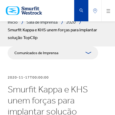
IR
PARA
O
CONTEÚDO
PRINCIPAL
Início
Sala de Imprensa
2020
Smurfit Kappa e KHS unem forças para implantar
solução TopClip
Comunicados de Imprensa
Publicações
2020-11-17T00:00:00
Recursos de mídia
Smurfit Kappa e KHS
Blog
unem forças para
implantar solução