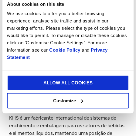
Johannes T. Grobe, diretor de vendas da KHS, disse:
About cookies on this site
“Na KHS, assumimos um papel pioneiro quando se
We use cookies to offer you a better browsing
trata de sustentabilidade e o produto TopClip ilustra
experience, analyse site traffic and assist in our
uma alternativa adicional, quando se trata de fornecer
marketing efforts. Please select the type of cookies you
soluções de embalagens sustentáveis para varejistas
would like to permit. To manage or disable these cookies
e marcas.
click on ‘Customise Cookie Settings’. For more
information see our
Cookie Policy
and
Privacy
“Otimizar os sistemas de embalagem e, assim,
Statement
economizar materiais e energia sempre foi uma das
principais áreas de especialização da KHS. TopClip é
mais uma virada de jogo para a indústria de bebidas e,
ALLOW ALL COOKIES
juntamente com a Smurfit Kappa, temos o prazer de
oferecer aos nossos clientes uma solução holística de
Customize
embalagem e automação ", concluiu o Sr. Grobe.
KHS é um fabricante internacional de sistemas de
enchimento e embalagem para os setores de bebidas
e alimentos líquidos, mantendo uma posição de