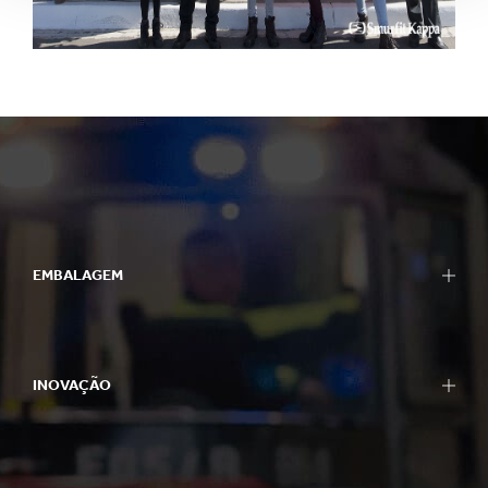
EMBALAGEM
Embalagens
Embalagens Bag-in-Box
INOVAÇÃO
Displays
Maquinário para Embalagens
Abordagem para Inovação
Caixas de Papelão
Áreas de P&D
Papel e Papelão