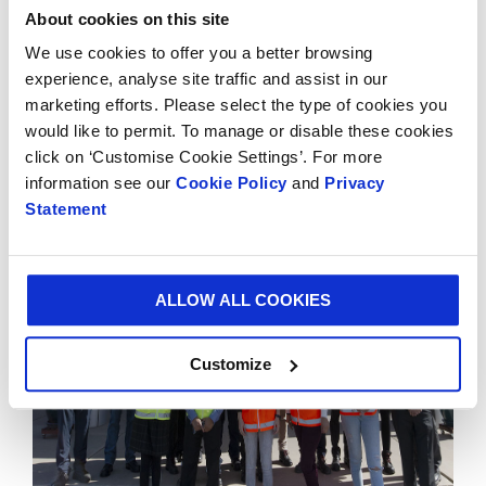
About cookies on this site
A nova fábrica de Tijuana é a terceira do seu tipo no
México, onde já opera uma fábrica dobrável em Cerro
We use cookies to offer you a better browsing
Gordo e outra em Naucalpan. Este é o mais recente
experience, analyse site traffic and assist in our
investimento da Smurfit Kappa no México e segue
marketing efforts. Please select the type of cookies you
desde o lançamento da máquina de papel PM6 na
would like to permit. To manage or disable these cookies
Fábrica de Papel de Los Reyes no ano passado e um
click on ‘Customise Cookie Settings’. For more
extenso projeto de modernização de plantas de
information see our
Cookie Policy
and
Privacy
Statement
conversão.
ALLOW ALL COOKIES
Customize