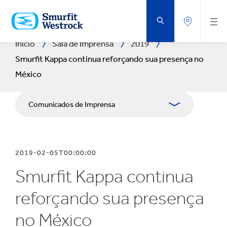
IR
PARA
O
CONTEÚDO
PRINCIPAL
Início
Sala de Imprensa
2019
Smurfit Kappa continua reforçando sua presença no
México
Comunicados de Imprensa
Publicações
2019-02-05T00:00:00
Recursos de mídia
Smurfit Kappa continua
Blog
reforçando sua presença
no México