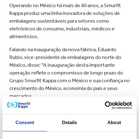
Operando no México há mais de 40 anos, a Smurfit
Kappa produz uma linha inovadora de soluções de
embalagens sustentáveis para setores como
eletrônicos de consumo, industriais, médicos e
alimentícios.
Falando na inauguração da nova fábrica, Eduardo
Rubio, vice-presidente de embalagens do norte do
México, disse: "A inauguração desta importante
operação reflete o compromisso de longo prazo do
Grupo Smurfit Kappa com o México e sua confiança no
crescimento do México. economia do país e seus
mercados.
"Estamos confiantes de que esta fábrica e os
produtos de alta qualidade que produzimos
Consent
Details
About
contribuirão para o crescimento dos negócios de
nossos clientes nesta região".