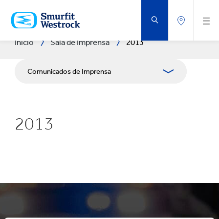
IR
PARA
O
CONTEÚDO
PRINCIPAL
Início
Sala de Imprensa
2013
Comunicados de Imprensa
Publicações
2013
Recursos de mídia
Blog