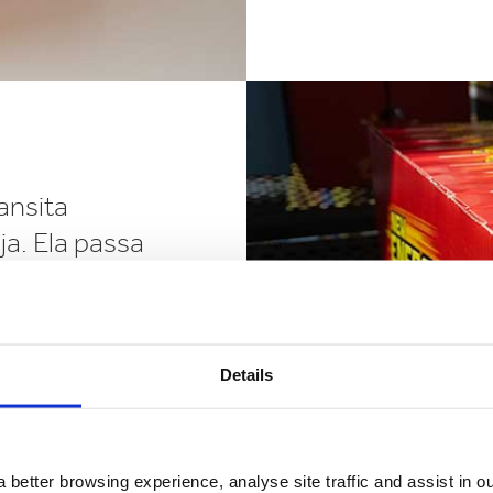
ansita
ja. Ela passa
eira pronta
desperdício
Details
smo tempo em
 visibilidade
 better browsing experience, analyse site traffic and assist in o