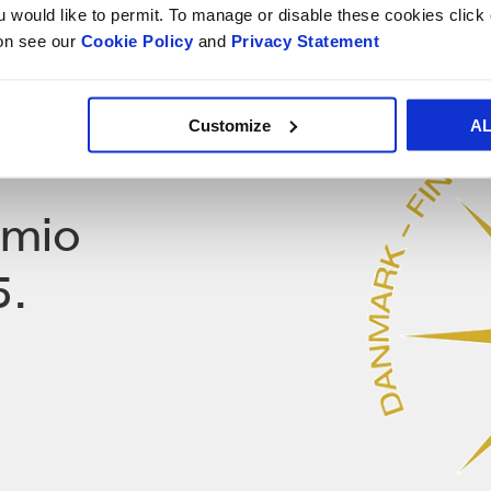
ou would like to permit. To manage or disable these cookies clic
ion see our
Cookie Policy
and
Privacy Statement
Customize
A
êmio
5.