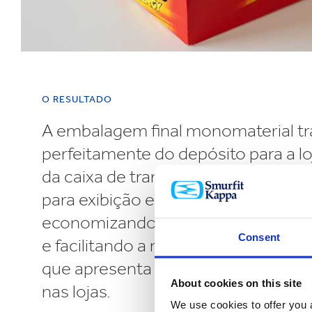
O RESULTADO
A embalagem final monomaterial tr
perfeitamente do depósito para a lo
da caixa de transporte para a pratel
para exibição em uma única etapa,
economizando tempo, reduzindo o 
Consent
e facilitando a reciclagem, ao me
que apresenta as barras para máxima
About cookies on this site
nas lojas.
We use cookies to offer you a