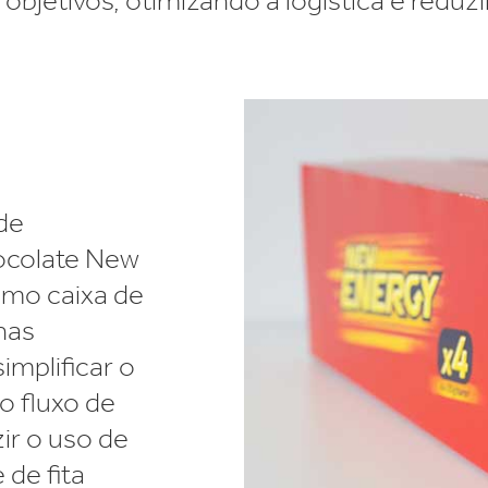
jetivos, otimizando a logística e reduzi
de
ocolate New
omo caixa de
nas
simplificar o
o fluxo de
zir o uso de
 de fita