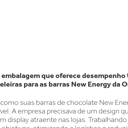
letrônicos
Limpeza doméstica
s FSC
embalagem que oferece desempenho t
eleiras para as barras
New Energy
da
O
ma como suas barras de chocolate New E
ável. A empresa precisava de um design 
 display atraente nas lojas. Trabalhand