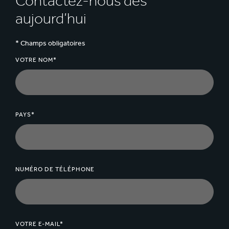
Contactez-nous dès
est fait à partir de fibres recyclées vierges.
aujourd’hui
* Champs obligatoires
VOTRE NOM*
PAYS*
NUMÉRO DE TÉLÉPHONE
VOTRE E-MAIL*