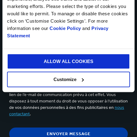
marketing efforts. Please select the type of cookies you
Télécharger un fichier
would like to permit. To manage or disable these cookies
click on ‘Customise Cookie Settings’. For more
information see our
Cookie Policy
and
Privacy
Statement
Vous pouvez télécharger jusqu'à 5 fichiers. Le poids maximum
de chaque fichier est de 5Mb.
Oui, je souhaite recevoir des informations de Smurfit
ALLOW ALL COOKIES
Kappa et Je confirme avoir lu et accepté le contenu de la
déclaration de confidentialité.
Customize
Vous pouvez vous désabonner à tout moment en suivant le
lien de l’e-mail de communication prévu à cet effet. Vous
disposez à tout moment du droit de vous opposer à l’utilisation
de vos données personnelles à des fins publicitaires en
nous
contactant
.