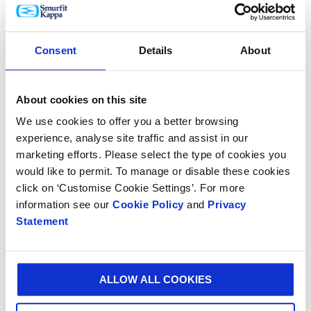
Helping Cultipalta reduces supply chain emissions by up
to 32% through packaging and logistics optimization.
Consent
Details
About
About cookies on this site
We use cookies to offer you a better browsing
experience, analyse site traffic and assist in our
marketing efforts. Please select the type of cookies you
would like to permit. To manage or disable these cookies
click on ‘Customise Cookie Settings’. For more
information see our
Cookie Policy
and
Privacy
Statement
ÉTUDE DE CAS
ALLOW ALL COOKIES
En partenariat avec Smurfit Westrock, Alliance Laundry