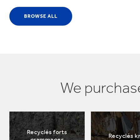
BROWSE ALL
We purchase
Recyclés forts
Recyclés k
grammages