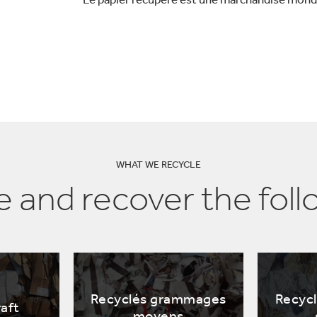
WHAT WE RECYCLE
 and recover the foll
Recyclés grammages
Recyc
raft
moyens