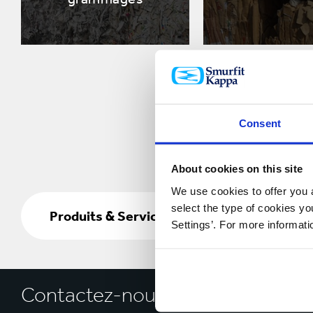
Consent
About cookies on this site
We use cookies to offer you a
Produits
select the type of cookies y
&
Produits & Services
Settings’. For more informat
Services
Contactez-nous dès aujourd’hui