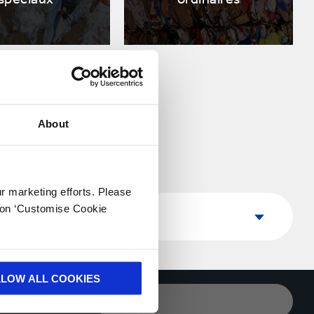
About
ur marketing efforts. Please
Pays
k on ‘Customise Cookie
Pays
LLOW ALL COOKIES
VOTRE E-MAIL*