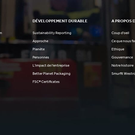
DÉVELOPPEMENT DURABLE
A PROPOS 
on
Sustainability Reporting
Coup d'oeil
Approche
Ce que nous f
Planète
Ethique
Personnes
Gouvernance
L'impact de l'entreprise
Notre histoire
Better Planet Packaging
Smurfit Westr
FSC® Certificates