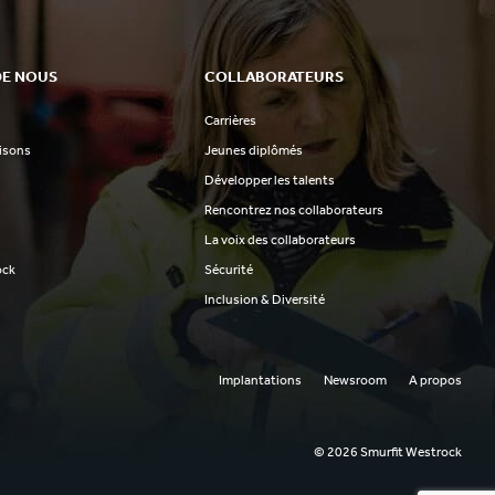
DE NOUS
COLLABORATEURS
Carrières
aisons
Jeunes diplômés
Développer les talents
Rencontrez nos collaborateurs
La voix des collaborateurs
ock
Sécurité
Inclusion & Diversité
Implantations
Newsroom
A propos
© 2026 Smurfit Westrock