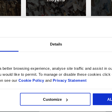
Details
 better browsing experience, analyse site traffic and assist in o
Secteurs
ou would like to permit. To manage or disable these cookies clic
de
Secteurs de marché
ion see our
Cookie Policy
and
Privacy Statement
marché
Customize
A
VOTRE NOM*