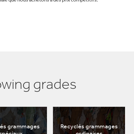
owing grades
lés grammages
Recyclés grammages
spéciaux
ordinaires