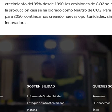
crecimiento del 95% desde 1990, las emisiones de CO2 solo 
la producción casi se ha logrado como Neutro de CO2. Para
para 2050, continuamos creando nuevas oportunidades, si
innovadoras.
SOSTENIBILIDAD
QUIÉNES S
ón
Informes de Sostenibilidad
Resumen
Enfoque de la Sostenibilidad
Qué hacemos
Planeta
Ética