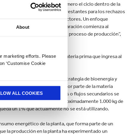
planta se capitaliza cerrando primero el ciclo dentro de la
gua, pero luego cierra los ciclos restantes para los rechazos
n socios locales de diferentes sectores. Un enfoque
r separación del material. La separación comienza al
About
siendo importante durante todo el proceso de producción”,
la circularidad. El 99% de la materia prima que ingresa al
ur marketing efforts. Please
k on ‘Customise Cookie
io PPI en 2013 y 2019 por su estrategia de bioenergía y
s de fuentes sostenibles. La mayor parte de la materia
LLOW ALL COOKIES
 circular, los diversos desechos o flujos secundarios se
ten en materiales valiosos. De aproximadamente 1.000 kg de
o queda un 1% que actualmente no se está utilizando.
onsumo energético de la planta, que forma parte de un
que la producción en la planta ha experimentado un