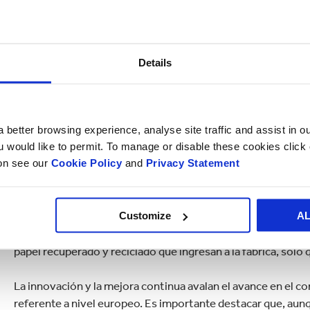
sostenible y energéticamente eficiente. Para lograr esto, la 
planta, centrándose en las materias primas, la energía y el a
que no se pueden utilizar dentro de la planta trabajando co
circular. “Para una mejor reutilización, se necesita una mejo
Details
principio del proceso de fabricación del papel, pero sigue 
dice Wouter Lap, Director General de Roermond Papier.
“Nuestra planta en Roermond es pionera en lo que respecta a 
 better browsing experience, analyse site traffic and assist in o
ou would like to permit. To manage or disable these cookies clic
molino se le da un propósito y una segunda vida”.
ion see our
Cookie Policy
and
Privacy Statement
La fábrica de papel de Roermond fue reconocida con el prem
liderazgo ambiental. El 100% de la materia prima utilizada e
Customize
A
prima se convierte en papel, pero siguiendo nuestro enfoque
reutilizan o reciclan y estos flujos secundarios se convier
papel recuperado y reciclado que ingresan a la fábrica, sol
La innovación y la mejora continua avalan el avance en el c
referente a nivel europeo. Es importante destacar que, aun