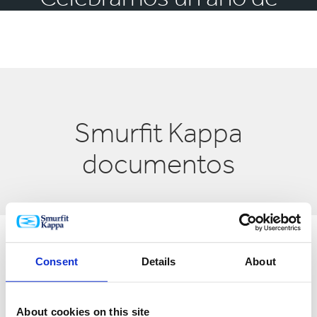
Smurfit Westrock
Smurfit Kappa
documentos
MANTÉNTE AL DÍA
Consent
Details
About
Explora Smurfit
About cookies on this site