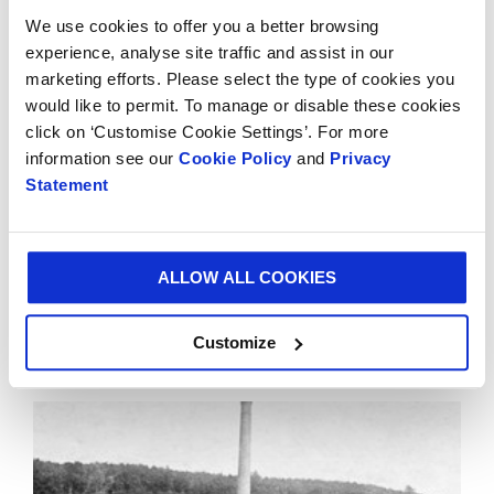
Kappa
We use cookies to offer you a better browsing
Resumen
experience, analyse site traffic and assist in our
marketing efforts. Please select the type of cookies you
would like to permit. To manage or disable these cookies
click on ‘Customise Cookie Settings’. For more
information see our
Cookie Policy
and
Privacy
Statement
ALLOW ALL COOKIES
Lo Que Hacemos
Customize