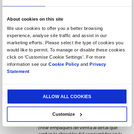
Soluciones de empaque
About cookies on this site
corrugado adecuadas
We use cookies to offer you a better browsing
experience, analyse site traffic and assist in our
para todas las industrias
marketing efforts. Please select the type of cookies you
would like to permit. To manage or disable these cookies
click on ‘Customise Cookie Settings’. For more
Comercio Electrónico
information see our
Cookie Policy
and
Privacy
Nuestras cajas de cartón corrugado para
Statement
comercio electrónico están diseñadas
para dejar una impresión duradera al
encarnar su marca y garantizar que sus
productos lleguen en perfectas
ALLOW ALL COOKIES
condiciones, todas las veces.
Retail
Customize
Todos los días ayudamos a las marcas a
crear empaques de venta al detal que
captan la atención del consumidor en la