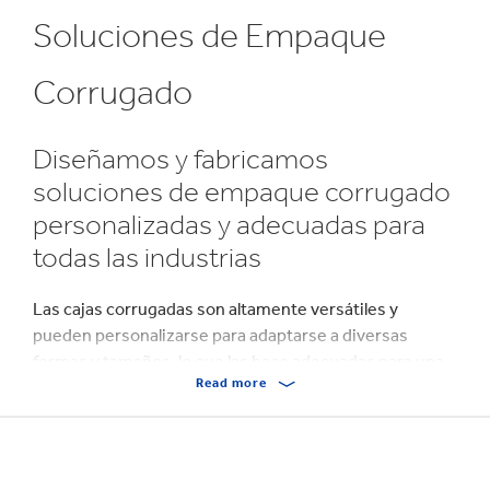
Soluciones de Empaque
Corrugado
Diseñamos y fabricamos
soluciones de empaque corrugado
personalizadas y adecuadas para
todas las industrias
Las cajas corrugadas son altamente versátiles y
pueden personalizarse para adaptarse a diversas
formas y tamaños, lo que las hace adecuadas para una
Read more
amplia gama de productos. Ya sea para proteger
delicadas botellas de vidrio o equipos industriales de
alta resistencia, su fuerza y durabilidad garantizan que
los productos estén amortiguados y protegidos contra