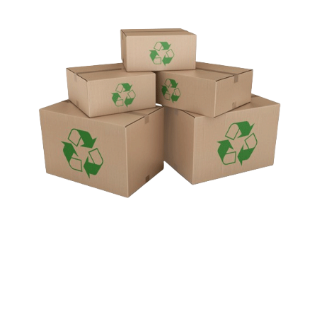
daños en toda la cadena de suministro.
Su composición ligera y capacidad para ser empacadas
planas reducen significativamente el espacio de
almacenamiento y los costos de transporte, lo que la
convierte en una opción rentable. También ofrece
facilidad de manipulación y puede diseñarse para
satisfacer los requisitos de procesos de empaque
tanto manuales, como automatizados.
Nuestra gama de opciones de impresión, que incluye
postimpresión flexográfica, preimpresión, digital y
litográfica, permite a las compañías aumentar la
visibilidad de la marca. Al integrar logotipos,
información del producto y elementos de marca en el
empaque, ayudamos a nuestros clientes a dejar una
impresión duradera en el mercado.