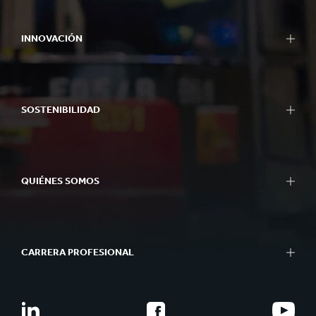
Empaques
Empaques Bag-in-Box
INNOVACIÓN
Exhibidores
Maquinaria de Empaque
Nuestro Enfoque de Innovación
Papel para Corrugar
Áreas de I+D
Papel y Cartón
SOSTENIBILIDAD
Centros de I+D
Reciclaje
Centros de Experiencia
Informes de Sostenibilidad
Herramientas
Enfoque de la Sostenibilidad
Casos de Éxito
QUIÉNES SOMOS
Planeta
Gente
Resumen
Negocio de Impacto
Qué hacemos
Better Planet Packaging
CARRERA PROFESIONAL
Ética
Certificados FSC®
Organización y estructura
Carrera profesional
Nuestra historia
Jóvenes profesionales