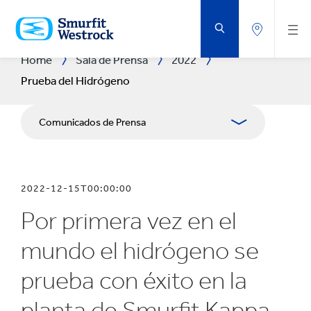
SALTAR
AL
CONTENIDO
PRINCIPAL
Home
Sala de Prensa
2022
Prueba del Hidrógeno
Comunicados de Prensa
Publicaciones
2022-12-15T00:00:00
Relaciones con Prensa
Por primera vez en el
Blog
mundo el hidrógeno se
prueba con éxito en la
planta de Smurfit Kappa