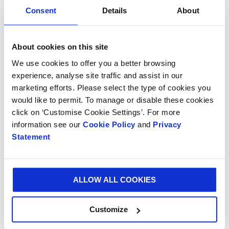
de que la fase inicial de pruebas del proyecto se haya
Consent
Details
About
completado con éxito en nuestro molino de papel de
Saillat. Smurfit Kappa se enorgullece de colaborar con
nuestros socios en este proyecto que pone a prueba
About cookies on this site
nuevas tecnologías que creemos que formarán parte
We use cookies to offer you a better browsing
de nuestra entrega neta cero."
experience, analyse site traffic and assist in our
marketing efforts. Please select the type of cookies you
El Dr. Ertan Yilmaz, Director Global de
would like to permit. To manage or disable these cookies
HYFLEXPOWER en Siemens Energy, dijo: "Con el
click on ‘Customise Cookie Settings’. For more
proyecto HYFLEXPOWER estamos demostrando que
information see our
Cookie Policy
and
Privacy
es posible un suministro eléctrico neutro en carbono
Statement
y fiable, incluso para las industrias que consumen
mucha energía. Las turbinas preparadas para
hidrógeno desempeñarán un papel decisivo en la
energía climáticamente neutra, por lo que es muy
ALLOW ALL COOKIES
emocionante estar esperando la siguiente fase de
pruebas."
Customize
El proyecto, anunciado por primera vez en 2020,