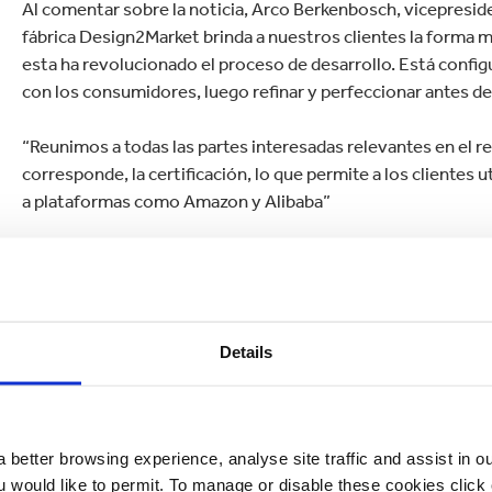
Al comentar sobre la noticia, Arco Berkenbosch, vicepreside
fábrica Design2Market brinda a nuestros clientes la forma 
esta ha revolucionado el proceso de desarrollo. Está config
con los consumidores, luego refinar y perfeccionar antes de 
“Reunimos a todas las partes interesadas relevantes en el rec
corresponde, la certificación, lo que permite a los clientes u
a plataformas como Amazon y Alibaba”
La primera fábrica de Design2Market, con sede en los Paíse
Details
 better browsing experience, analyse site traffic and assist in o
ou would like to permit. To manage or disable these cookies clic