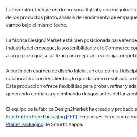
Productos de caucho y plástico
La inversión, incluye una impresora digital y una máquina t
de los productos piloto, análisis de rendimiento de empaques
campo bajo el mismo techo.
La fábrica Design2Market está bien posicionada para atende
industria del empaque, la sostenibilidad y el eCommerce con
a largo plazo que se utilizan para mejorar la ventaja competit
A partir del resumen de diseño inicial, un equipo multidiscip
colaborativo con los clientes, lo que da como resultado p
Esta producción ofrece flexibilidad para probar, refinar y 
generando confianza y eliminando riesgos antes del lanzam
El equipo de la fábrica Design2Market ha creado y probado
Frustration Free Packaging (FFP)
, empaques listos para alm
Planet Packaging
de Smurfit Kappa.