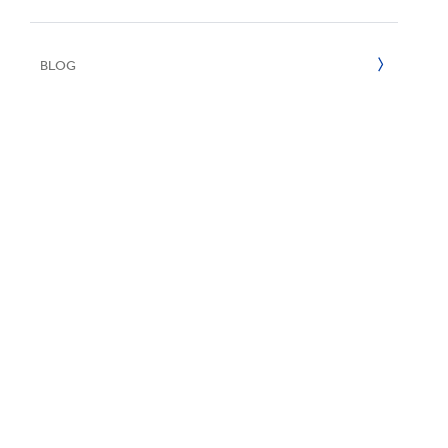
Reciclaje
2022
BLOG
2021
2020
2019
2018
2017