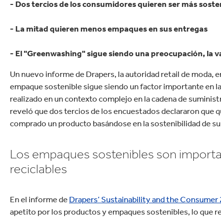
- Dos tercios de los consumidores quieren ser más soste
Productos de caucho y plástico
- La mitad quieren menos empaques en sus entregas
- El "Greenwashing" sigue siendo una preocupación, la v
Un nuevo informe de Drapers, la autoridad retail de moda, e
empaque sostenible sigue siendo un factor importante en la
realizado en un contexto complejo en la cadena de suministro,
reveló que dos tercios de los encuestados declararon que q
comprado un producto basándose en la sostenibilidad de s
Los empaques sostenibles son important
reciclables
En el informe de
Drapers’ Sustainability and the Consumer
apetito por los productos y empaques sostenibles, lo que re