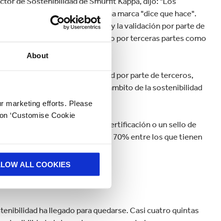
ctor de Sostenibilidad de Smurfit Kappa, dijo: "Los
a "hace", en lugar de lo que una marca "dice que hace".
ertinentes es la certificación y la validación por parte de
 sostenibilidad ha sido reconocido por terceras partes como
About
ras credenciales de sostenibilidad por parte de terceros,
el trabajo que hacemos en el ámbito de la sostenibilidad
ur marketing efforts. Please
k on ‘Customise Cookie
e compren algo si tiene una certificación o un sello de
bilidad, y esta cifra se eleva al 70% entre los que tienen
LLOW ALL COOKIES
rse
enibilidad ha llegado para quedarse. Casi cuatro quintas