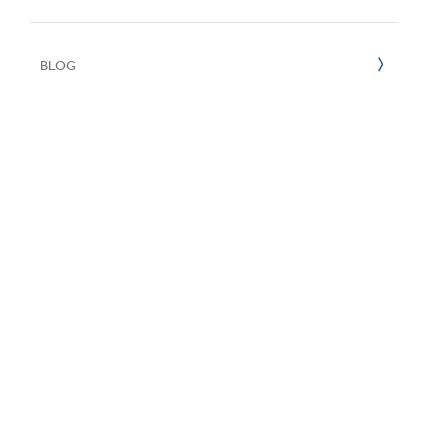
Reciclaje
2022
BLOG
2021
2020
2019
2018
2017