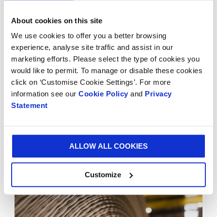
papel liviana de última generación que nos permite
About cookies on this site
satisfacer las necesidades cambiantes de nuestros
clientes . Aumentará la velocidad de producción y
We use cookies to offer you a better browsing
producirá papel liviano de la manera más eficiente y
experience, analyse site traffic and assist in our
sostenible posible ”.
marketing efforts. Please select the type of cookies you
would like to permit. To manage or disable these cookies
La planta de Hoya en Alemania ha estado en
click on ‘Customise Cookie Settings’. For more
funcionamiento durante más de 50 años y es un
information see our
Cookie Policy
and
Privacy
Statement
importante empleador regional, con más de 300
personas trabajando en la instalación.
ALLOW ALL COOKIES
Customize