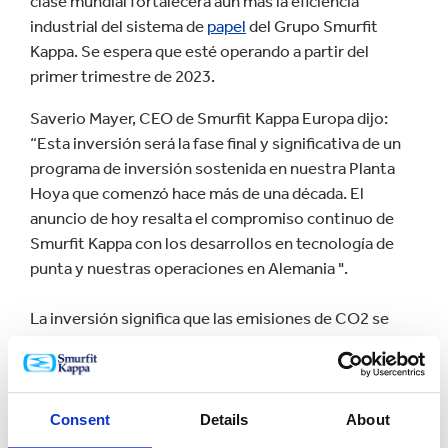
clase mundial fortalecerá aún más la eficiencia
industrial del sistema de
papel
del Grupo Smurfit
Kappa. Se espera que esté operando a partir del
primer trimestre de 2023.
Saverio Mayer, CEO de Smurfit Kappa Europa dijo:
“Esta inversión será la fase final y significativa de un
programa de inversión sostenida en nuestra Planta
Hoya que comenzó hace más de una década. El
anuncio de hoy resalta el compromiso continuo de
Smurfit Kappa con los desarrollos en tecnología de
punta y nuestras operaciones en Alemania ".
La inversión significa que las emisiones de CO2 se
reducirán en 5.500 toneladas anuales.
También comentando sobre la inversión, Andreas
Noss, Director de la Planta Hoya de Smurfit Kappa,
Consent
Details
About
dijo: “Esta inversión hará de la PM2 una máquina de