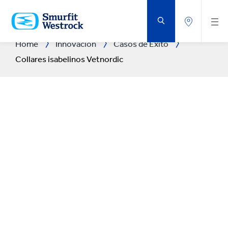
SALTAR
AL
CONTENIDO
PRINCIPAL
Home
Innovación
Casos de Éxito
Collares isabelinos Vetnordic