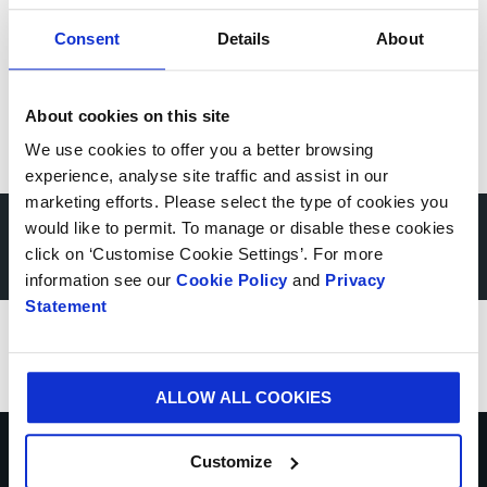
Consent
Details
About
About cookies on this site
We use cookies to offer you a better browsing
experience, analyse site traffic and assist in our
marketing efforts. Please select the type of cookies you
would like to permit. To manage or disable these cookies
Descubre nuestra
click on ‘Customise Cookie Settings’. For more
information see our
Cookie Policy
and
Privacy
colaboración con
Statement
Vetnordic en acción
ALLOW ALL COOKIES
Customize