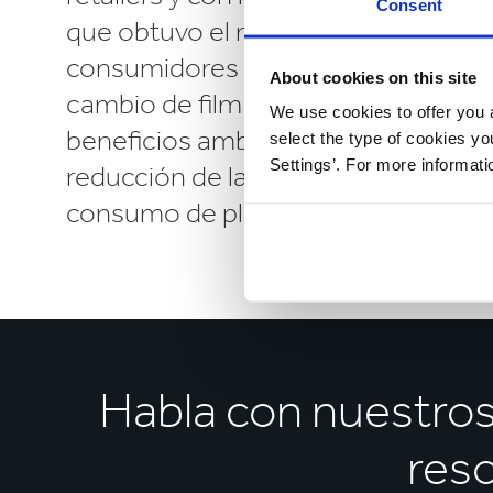
Consent
que obtuvo el reconocimiento de lo
consumidores por su empaque soste
About cookies on this site
cambio de film a papel también ge
We use cookies to offer you a
beneficios ambientales relevantes,
select the type of cookies y
Settings’. For more informat
reducción de la huella de carbono 
consumo de plástico.
Habla con nuestro
reso