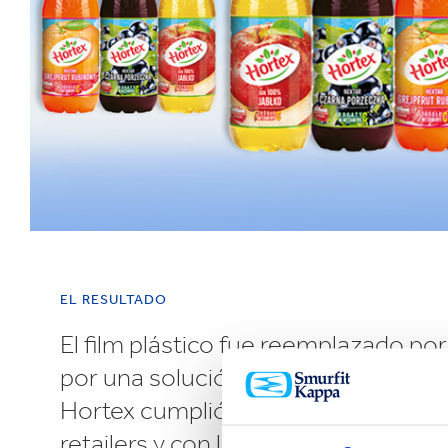
EL RESULTADO
El film plástico fue reemplazado po
por una solución reciclable de cart
Hortex cumplió con los requerimien
retailers y con las nuevas regulacio