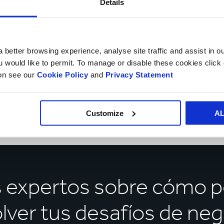
Details
s
nible. El
neró
 better browsing experience, analyse site traffic and assist in o
 como la
ou would like to permit. To manage or disable these cookies clic
ion see our
Cookie Policy
and
Privacy Statement
y un menor
Customize
A
s expertos sobre cómo 
lver tus desafíos de ne