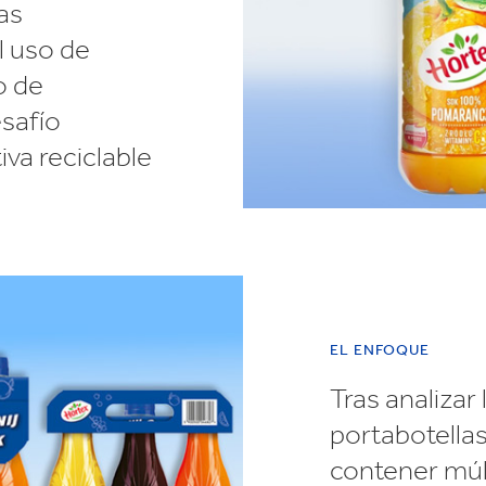
as
l uso de
o de
safío
iva reciclable
EL ENFOQUE
Tras analizar 
portabotella
contener múlt