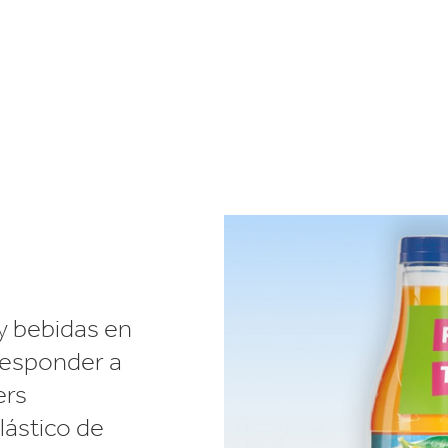
Productos de caucho y plástico
 y bebidas en
 responder a
ers
lástico de