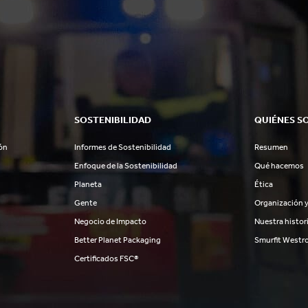
SOSTENIBILIDAD
QUIÉNES S
ón
Informes de Sostenibilidad
Resumen
Enfoque de la Sostenibilidad
Qué hacemos
Planeta
Ética
Gente
Organización y
Negocio de Impacto
Nuestra histor
Better Planet Packaging
Smurfit Westr
Certificados FSC®