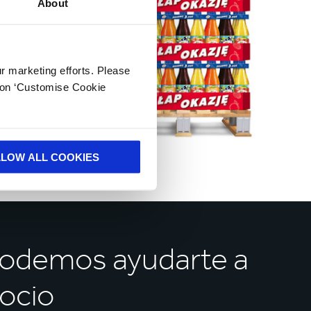
About
ur marketing efforts. Please
k on ‘Customise Cookie
LLOW ALL COOKIES
podemos ayudarte a
gocio