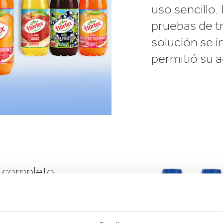
uso sencillo.
pruebas de tr
solución se 
permitió su a
r completo
ón corrugado.
tos de los
nes, al tiempo