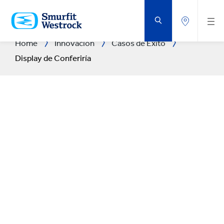
SALTAR
AL
CONTENIDO
PRINCIPAL
Home
Innovación
Casos de Éxito
Display de Conferiría