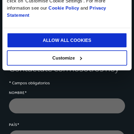
click on ‘Customise Cookie Settings’. For more
expertos sobre cómo
information see our
Cookie Policy
and
Privacy
Statement
podemos ayudarte a
resolver los retos de tu
ALLOW ALL COOKIES
negocio
Customize
Contáctate con nosotros hoy
* Campos obligatorios
NOMBRE*
PAÍS*