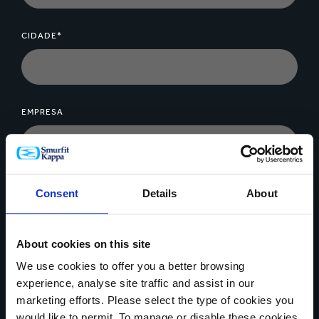
CIDADE*
EMPRESA
MENSAGEM*
Consent
Details
About
About cookies on this site
We use cookies to offer you a better browsing
experience, analyse site traffic and assist in our
marketing efforts. Please select the type of cookies you
Upload de arquivo
would like to permit. To manage or disable these cookies