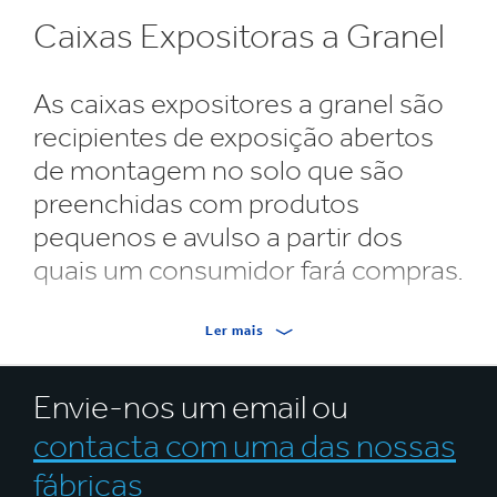
Caixas Expositoras a Granel
As caixas expositores a granel são
recipientes de exposição abertos
de montagem no solo que são
preenchidas com produtos
pequenos e avulso a partir dos
quais um consumidor fará compras.
Frequentemente utilizadas para produtos
Ler mais
promocionais, sazonais e de eliminação de stock,
foram concebidas para aumentarem a visibilidade do
Envie-nos um email ou
produto e criarem vendas por impulso.
contacta com uma das nossas
Fabricadas em cartão canelado, as caixas expositoras a
fábricas
granel são leves e contudo possuem a integridade