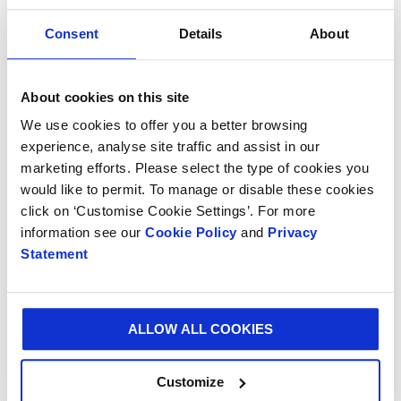
dúvida uma revolução no mundo da embalagem e
estou muito orgulhoso por ter sido desenvolvido em
Consent
Details
About
grande parte em Espanha. Isto demonstra mais uma
vez a capacidade inovadora da empresa, graças à
experiência e profissionalismo de toda a nossa
About cookies on this site
equipa".
We use cookies to offer you a better browsing
experience, analyse site traffic and assist in our
Este papel inovador pertence à linha de produtos
marketing efforts. Please select the type of cookies you
Better Planet Packaging da Smurfit Kappa, que
would like to permit. To manage or disable these cookies
oferece alternativas sustentáveis a outros materiais
click on ‘Customise Cookie Settings’. For more
de utilização única.
information see our
Cookie Policy
and
Privacy
Statement
ALLOW ALL COOKIES
Customize