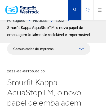
VOLTAR
AO
CONTEÚDO
PRINCIPAL
Português
Notícias
2022
Smurfit Kappa AquaStopTM, o novo papel de
embalagem totalmente reciclável e impermeável
Comunicados de imprensa
Publicações
2022-06-08T00:00:00
Recursos para comunicação social
Smurfit Kappa
Blogue
AquaStopTM, o novo
papel de embalagem