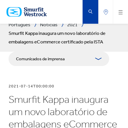
VOLTAR
AO
CONTEÚDO
PRINCIPAL
Português
Notícias
2021
Smurfit Kappa inaugura um novo laboratório de
embalagens eCommerce certificado pela ISTA
Comunicados de imprensa
Publicações
2021-07-14T00:00:00
Recursos para comunicação social
Smurfit Kappa inaugura
Blogue
um novo laboratório de
embalagens eCommerce