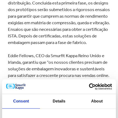
distribuição. Concluída esta primeira fase, os designs
dos protótipos serão submetidos a rigorosos ensaios
para garantir que cumprem as normas de rendimento
exigidas em matéria de compressão, queda e vibração.
Ensaios que são necessárias para obter a certificação
ISTA. Depois de certificadas, estas soluções de
embalagem passam para a fase de fabrico.
Eddie Fellows, CEO da Smurfit Kappa Reino Unido e
Irlanda, garantiu que “os nossos clientes precisam de
soluções de embalagem inovadoras e sustentáveis
para satisfazer a crescente procura nas vendas online.
O laboratório é um ambiente ideal para trabalhar com
eles no desenvolvimento de novas embalagens em
tempo real. Quer os nossos clientes estejam a iniciar a
Consent
Details
About
sua presença no eCommerce para aumentar a sua
carteira de clientes, quer estejam à procura de um
novo packaging, a obtenção da certificação ISTA no