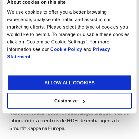
About cookies on this site
nosso laboratório permite-lhes desenvolver, de uma
forma clara e rápida, soluções resistentes a danos ao
We use cookies to offer you a better browsing
longo da cadeia de fornecimento de eCommerce”.
experience, analyse site traffic and assist in our
marketing efforts. Please select the type of cookies you
would like to permit. To manage or disable these cookies
Em relação a este novo laboratório, Arco
click on ‘Customise Cookie Settings’. For more
Berkenbosch, Vice-presidente de Inovação e
information see our
Cookie Policy
and
Privacy
Desenvolvimento da Smurfit Kappa, afirmou que “a
Statement
nossa rede de centros de inovação garante soluções
sustentáveis, adaptáveis e escaláveis e coloca o
nosso foco na venda online. Comprometemo-nos a
continuar a investir em laboratórios que tenham um
ALLOW ALL COOKIES
benefício direto para os nossos clientes e lhes
proporcionem uma vantagem real sobre os seus
Customize
concorrentes, concedendo-lhes uma mais-valia ainda
mais acentuada”. Esta nova instalação alarga a rede de
laboratórios e centros de I+D+i de embalagens da
Smurfit Kappa na Europa.