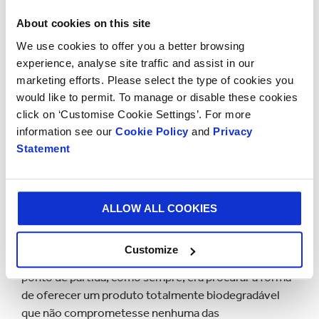
da nossa cadeia de fornecimento para compreender
About cookies on this site
todos os desafios e complexidades que apresentava.
We use cookies to offer you a better browsing
Tivemos a oportunidade de comparar a sua nova
experience, analyse site traffic and assist in our
solução com a que utilizávamos até agora e os
marketing efforts. Please select the type of cookies you
resultados mostram que a Thermo Box é um produto
would like to permit. To manage or disable these cookies
realmente excelente que vai um passo mais à frente. A
click on ‘Customise Cookie Settings’. For more
temperatura média mantém-se, inclusive, mais baixa
information see our
Cookie Policy
and
Privacy
e durante mais tempo do que ao utilizar soluções de
Statement
EPS”.
Por sua vez, Arco Berkenbosch, Vice-presidente de
Inovação e Desenvolvimento da Smurfit Kappa,
ALLOW ALL COOKIES
acrescentou que “este projeto foi o resultado de um
processo de colaboração bem-sucedido entre a
Customize
Smurfit Kappa e a Patani Global Food B.V. O nosso
ponto de partida, como sempre, era procurar a forma
de oferecer um produto totalmente biodegradável
que não comprometesse nenhuma das