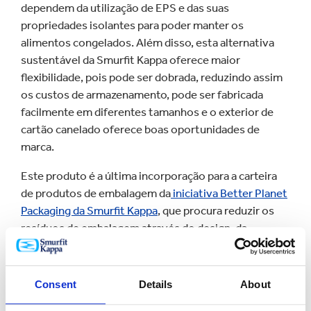
dependem da utilização de EPS e das suas
propriedades isolantes para poder manter os
alimentos congelados. Além disso, esta alternativa
sustentável da Smurfit Kappa oferece maior
flexibilidade, pois pode ser dobrada, reduzindo assim
os custos de armazenamento, pode ser fabricada
facilmente em diferentes tamanhos e o exterior de
cartão canelado oferece boas oportunidades de
marca.
Este produto é a última incorporação para a carteira
de produtos de embalagem da
iniciativa Better Planet
Packaging da Smurfit Kappa
, que procura reduzir os
resíduos de embalagem através do design, da
investigação, do desenvolvimento e da sua
experiência na indústria.
Consent
Details
About
Patrick Oostveen, Diretor Geral da Patani Global Food
B.V, explicou que a “Smurfit Kappa realizou uma análise