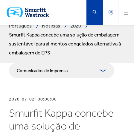
VOLTAR
AO
CONTEÚDO
PRINCIPAL
Português
Notícias
2020
Smurfit Kappa concebe uma solução de embalagem
sustentável para alimentos congelados alternativa à
embalagem de EPS
Comunicados de imprensa
Publicações
2020-07-02T00:00:00
Recursos para comunicação social
Smurfit Kappa concebe
Blogue
uma solução de