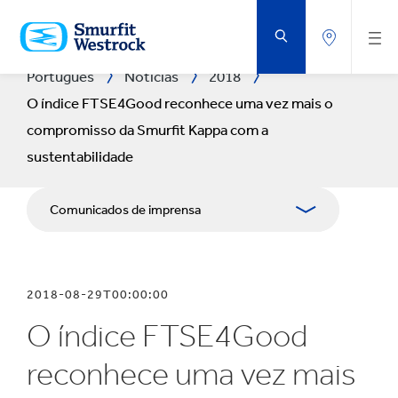
VOLTAR
AO
CONTEÚDO
PRINCIPAL
Português
Notícias
2018
O índice FTSE4Good reconhece uma vez mais o
compromisso da Smurfit Kappa com a
sustentabilidade
Comunicados de imprensa
Publicações
2018-08-29T00:00:00
Recursos para comunicação social
O índice FTSE4Good
Blogue
reconhece uma vez mais