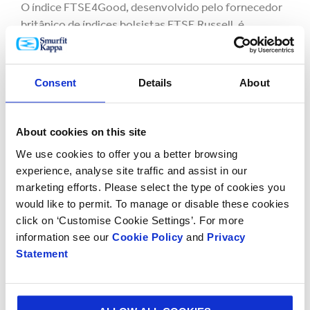
O índice FTSE4Good, desenvolvido pelo fornecedor
britânico de índices bolsistas FTSE Russell, é
utilizado para criar e avaliar fundos de investimento
responsáveis e outros produtos. “São cada vez mais
os fundos e os investidores que utilizam este índice
Consent
Details
About
para tomar melhores decisões de investimento.
Muitos dos nossos clientes esperam que os seus
parceiros comerciais demonstrem um verdadeiro
About cookies on this site
compromisso com a responsabilidade social
We use cookies to offer you a better browsing
empresarial, e isso é algo em que sempre nos
experience, analyse site traffic and assist in our
distinguimos”, acrescentou Steven Stoffer.
marketing efforts. Please select the type of cookies you
would like to permit. To manage or disable these cookies
A Smurfit Kappa também está incluída nos sistemas
click on ‘Customise Cookie Settings’. For more
Euronext Vigeo, Ethibel e STOXX Global ESG Leaders
information see our
Cookie Policy
and
Privacy
de classificação de investidores.
Statement
Clique aqui para ler o XI Relatório Anual de
Sustentabilidade da Smurfit Kappa.