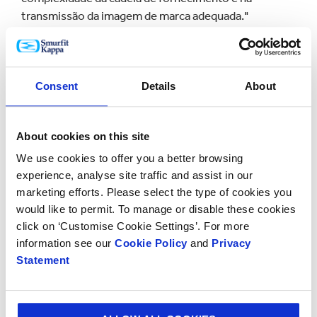
transmissão da imagem de marca adequada."
"Ao reunir as nossas soluções para e-commerce sob a
proteção do eSmart, estamos a tornar ainda mais
simples a forma como as empresas encontram as
Consent
Details
About
soluções de embalagem certas para o seu negócio.
Estamos satisfeitos com as nossas parcerias com
empresas líderes online, como a Zalando e a
About cookies on this site
CDiscount e estamos ansiosos por trabalhar com
We use cookies to offer you a better browsing
outras marcas para ajuda-las a criar as oportunidades
experience, analyse site traffic and assist in our
que irão apoiar o seu sucesso futuro."
marketing efforts. Please select the type of cookies you
would like to permit. To manage or disable these cookies
A Smurfit Kappa também anunciou que, graças ao seu
click on ‘Customise Cookie Settings’. For more
serviço eSmart, uma das empresas de venda online,
information see our
Cookie Policy
and
Privacy
com maior crescimento no Reino Unido, conseguiu
Statement
poupar 250.000 £ anuais.
Adicionalmente, o serviço eSmart tornou possível à