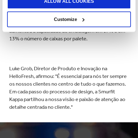
HelloFresh
líder no serviço de entrega de comida ao
ALLOW ALL COOKIES
domicílio, otimizar os seus processos de e-
commerce com uma solução que não só alcançou
Customize
uma experiência de cliente superior, como também
aumentou a capacidade de embalagem em 17% e em
13% o número de caixas por palete.
Luke Grob, Diretor de Produto e Inovação na
HelloFresh, afirmou: "É essencial para nós ter sempre
os nossos clientes no centro de tudo o que fazemos.
Em cada passo do processo de design, a Smurfit
Kappa partilhou a nossa visão e paixão de atenção ao
detalhe centrada no cliente."