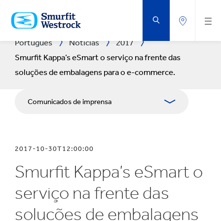
VOLTAR
AO
CONTEÚDO
PRINCIPAL
Português
Notícias
2017
Smurfit Kappa’s eSmart o serviço na frente das
soluções de embalagens para o e-commerce.
Comunicados de imprensa
Publicações
2017-10-30T12:00:00
Recursos para comunicação social
Smurfit Kappa’s eSmart o
Blogue
serviço na frente das
soluções de embalagens