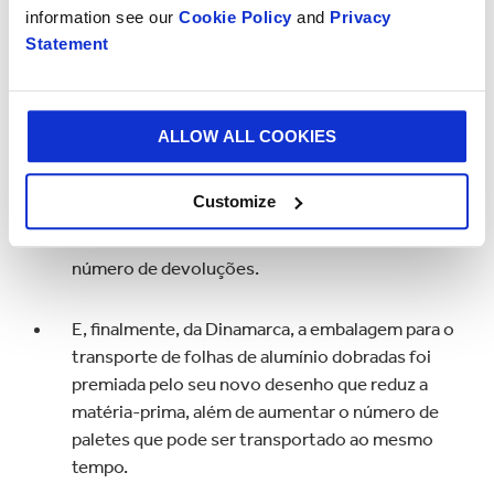
information see our
Cookie Policy
and
Privacy
com "levitação".
Statement
A Flexible Book Packaging (embalagem flexível
ALLOW ALL COOKIES
para livros) da Áustria, foi premiada pela sua
capacidade de proteger os artigos durante o
Customize
transporte, reduzindo os danos e originando
menos emissões de CO2 devido a um menor
número de devoluções.
E, finalmente, da Dinamarca, a embalagem para o
transporte de folhas de alumínio dobradas foi
premiada pelo seu novo desenho que reduz a
matéria-prima, além de aumentar o número de
paletes que pode ser transportado ao mesmo
tempo.