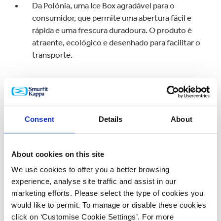
Da Polónia, uma Ice Box agradável para o
consumidor, que permite uma abertura fácil e
rápida e uma frescura duradoura. O produto é
atraente, ecológico e desenhado para facilitar o
transporte.
Outro vencedor da Polónia foi a SoFruBox que
mantém a fruta fresca e intacta durante o
transporte graças à sua combinação de função,
Consent
Details
About
desenho e sustentabilidade.
About cookies on this site
We use cookies to offer you a better browsing
experience, analyse site traffic and assist in our
Da República Checa, um Levitating Player
marketing efforts. Please select the type of cookies you
protege produtos de eletrónica de alta qualidade
would like to permit. To manage or disable these cookies
com o seu desenho exclusivo de embalagem
click on ‘Customise Cookie Settings’. For more