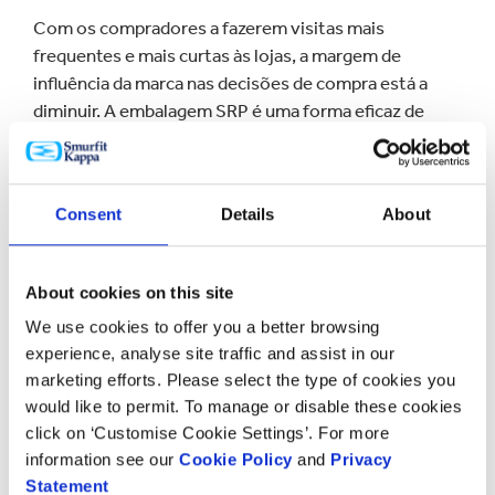
Com os compradores a fazerem visitas mais
frequentes e mais curtas às lojas, a margem de
influência da marca nas decisões de compra está a
diminuir. A embalagem SRP é uma forma eficaz de
maximizar a oportunidade de influenciar estas
decisões onde elas acontecem e mais importam – no
ponto de venda.
Consent
Details
About
Deseja saber mais?
About cookies on this site
Faça uma visita a um dos nossos
Experience
We use cookies to offer you a better browsing
Centre
para se inspirar ou tenha uma breve conversa
experience, analyse site traffic and assist in our
com um dos nossos especialistas, vamos adorar ouvir
marketing efforts. Please select the type of cookies you
would like to permit. To manage or disable these cookies
a sua opinião.
click on ‘Customise Cookie Settings’. For more
information see our
Cookie Policy
and
Privacy
CONTACTE-NOS
Statement