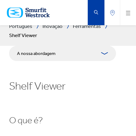
VOLTAR
AO
CONTEÚDO
PRINCIPAL
Português
Inovação
Ferramentas
Shelf Viewer
A nossa abordagem
Áreas de I&D
Shelf Viewer
Centros de I&D
Experience Centres
Ferramentas
O que é?
Casos de Êxito