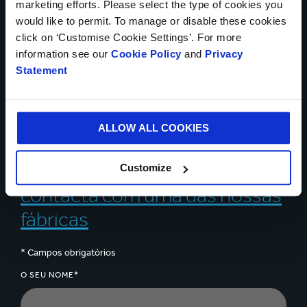
Fale com os nossos
marketing efforts. Please select the type of cookies you
would like to permit. To manage or disable these cookies
especialistas sobre como
click on ‘Customise Cookie Settings’. For more
information see our
Cookie Policy
and
Privacy
o podemos ajudar a
Statement
resolver os seus desafios
comerciais.
ALLOW ALL COOKIES
Envie-nos um email ou
Customize
contacta com uma das nossas
fábricas
* Campos obrigatórios
O SEU NOME*