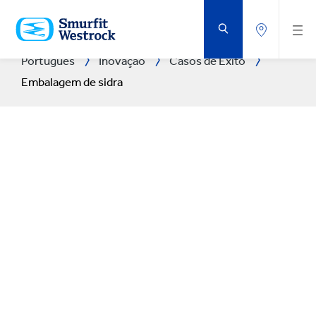
VOLTAR
AO
CONTEÚDO
PRINCIPAL
Português
Inovação
Casos de Êxito
Embalagem de sidra