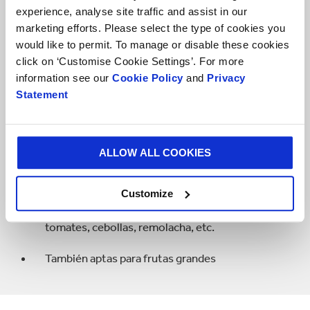
Canastillas para Llevar
experience, analyse site traffic and assist in our
marketing efforts. Please select the type of cookies you
would like to permit. To manage or disable these cookies
Atractivas y convenientes canastillas, ya sea
click on ‘Customise Cookie Settings’. For more
pre-empacadas o llenadas por el consumidor
information see our
Cookie Policy
and
Privacy
Statement
Las dimensiones, la forma y el material a base de
papel son personalizables
Disponible varias técnicas de impresión
ALLOW ALL COOKIES
Reciclables
Customize
Ideal para verduras más grandes: aguacates,
tomates, cebollas, remolacha, etc.
También aptas para frutas grandes