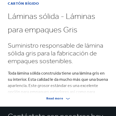
CARTÓN RÍGIDO
Láminas sólida - Láminas
para empaques Gris
Suministro responsable de lámina
sólida gris para la fabricación de
empaques sostenibles.
Toda lámina sólida construida tiene una lámina gris en
su interior. Esta calidad le da mucho más que una buena
apariencia. Este grosor estándar es una excelente
opción para empaques exteriores así como para
divisores, cubiertas, sobres o reversos de calendarios.
Read more