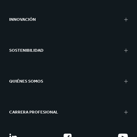
Empaques
Empaques Bag-in-Box
INNOVACIÓN
Exhibidores
Maquinaria de Empaque
Nuestro Enfoque de Innovación
Papel para Corrugar
Áreas de I+D
Papel y Cartón
SOSTENIBILIDAD
Centros de I+D
Reciclaje
Centros de Experiencia
Informes de Sostenibilidad
Herramientas
Enfoque de la Sostenibilidad
Casos de Éxito
QUIÉNES SOMOS
Planeta
Gente
Resumen
Negocio de Impacto
Qué hacemos
Better Planet Packaging
CARRERA PROFESIONAL
Ética
Certificados FSC®
Organización y estructura
Carrera profesional
Nuestra historia