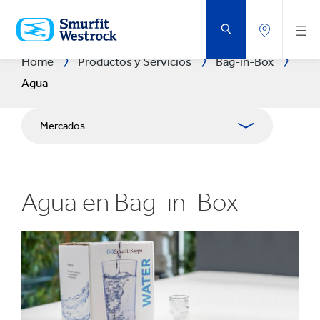
SALTAR
AL
CONTENIDO
PRINCIPAL
Home
Productos y Servicios
Bag-in-Box
Agua
Mercados
Sostenibilidad
Agua en Bag-in-Box
Smartlife
Contacto con alimentos
Calidad
Experiencia