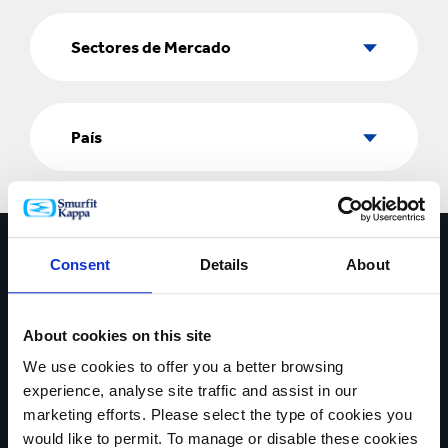
Sectores
de
Sectores de Mercado
Mercado
País
País
Contáctate con nosotros hoy
Consent
Details
About
* Campos obligatorios
NOMBRE *
About cookies on this site
We use cookies to offer you a better browsing
experience, analyse site traffic and assist in our
marketing efforts. Please select the type of cookies you
would like to permit. To manage or disable these cookies
PAÍS *