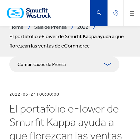
SALTAR
AL
CONTENIDO
PRINCIPAL
Home
Sala de Prensa
2022
El portafolio eFlower de Smurfit Kappa ayuda a que
florezcan las ventas de eCommerce
Comunicados de Prensa
Publicaciones
2022-03-24T00:00:00
Relaciones con Prensa
El portafolio eFlower de
Blog
Smurfit Kappa ayuda a
que florezcan las ventas