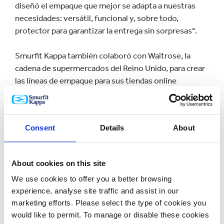
diseñó el empaque que mejor se adapta a nuestras
necesidades: versátil, funcional y, sobre todo,
protector para garantizar la entrega sin sorpresas".
Smurfit Kappa también colaboró con Waitrose, la
cadena de supermercados del Reino Unido, para crear
las líneas de empaque para sus tiendas online
especializadas que ofrecen flores, vino y productos
para mascotas. La identidad de marca premium de
Waitrose se representó con éxito en su nuevo
Consent
Details
About
empaque sostenible que se lanzó antes del pico de
temporada de ventas del Día de San Valentín y el Día
de la Madre.
About cookies on this site
We use cookies to offer you a better browsing
Al comentar sobre el nuevo portafolio, Arco
experience, analyse site traffic and assist in our
Berkenbosch, Vicepresidente de Innovación y
marketing efforts. Please select the type of cookies you
Desarrollo de Smurfit Kappa, dijo: "Las flores se están
would like to permit. To manage or disable these cookies
volviendo menos impulsadas por los eventos y más