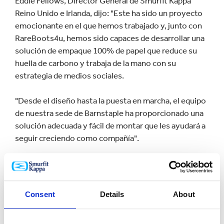
Eddie Fellows, Director General de Smurfit Kappa
Reino Unido e Irlanda, dijo: "Este ha sido un proyecto
emocionante en el que hemos trabajado y, junto con
RareBoots4u, hemos sido capaces de desarrollar una
solución de empaque 100% de papel que reduce su
huella de carbono y trabaja de la mano con su
estrategia de medios sociales.
"Desde el diseño hasta la puesta en marcha, el equipo
de nuestra sede de Barnstaple ha proporcionado una
solución adecuada y fácil de montar que les ayudará a
seguir creciendo como compañía".
Al comentar la colaboración, Cam Sangster dijo: "Ha
sido un absoluto placer trabajar con Smurfit Kappa en
el desarrollo de un empaque sostenible para nuestra
Consent
Details
About
amplia selección de guayos y zapatillas".