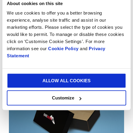
Jake Self añadió: "Lo que Smurfit Kappa fue capaz de
About cookies on this site
crear para nosotros fue algo increíblemente único, y la
We use cookies to offer you a better browsing
respuesta de nuestros clientes ha sido excelente.
experience, analyse site traffic and assist in our
marketing efforts. Please select the type of cookies you
Smurfit Kappa tiene una gran experiencia en el diseño
would like to permit. To manage or disable these cookies
de empaques elegantes para el sector de la moda, con
click on ‘Customise Cookie Settings’. For more
su caja eShoe, una solución popular de doble uso para
information see our
Cookie Policy
and
Privacy
la venta al por menor y online.
Statement
ALLOW ALL COOKIES
Customize