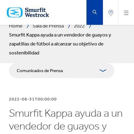
SALTAR
AL
CONTENIDO
PRINCIPAL
Home
Sala de Prensa
2022
Smurfit Kappa ayuda a un vendedor de guayos y
zapatillas de fútbol a alcanzar su objetivo de
sostenibilidad
Comunicados de Prensa
Publicaciones
2022-08-31T00:00:00
Relaciones con Prensa
Smurfit Kappa ayuda a un
Blog
vendedor de guayos y