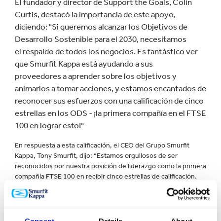
El fundador y director de Support the Goals, Colin
Curtis, destacó la importancia de este apoyo,
diciendo: "Si queremos alcanzar los Objetivos de
Desarrollo Sostenible para el 2030, necesitamos
el respaldo de todos los negocios. Es fantástico ver
que Smurfit Kappa está ayudando a sus
proveedores a aprender sobre los objetivos y
animarlos a tomar acciones, y estamos encantados de
reconocer sus esfuerzos con una calificación de cinco
estrellas en los ODS - ¡la primera compañía en el FTSE
100 en lograr esto!"
En respuesta a esta calificación, el CEO del Grupo Smurfit
Kappa, Tony Smurfit, dijo: “Estamos orgullosos de ser
reconocidos por nuestra posición de liderazgo como la primera
compañía FTSE 100 en recibir cinco estrellas de calificación.
Nuestra ambición es ser la Compañía más sostenible en
empaques a base de papel y continuamos desarrollando
nuestra parte para apoyar y contribuir a los ODS 2030 de la
ONU ".