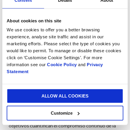
Consent
Details
About
El vicepresidente del de Desarrollo Sostenible de
Smurfit Kappa Group, Steven Stoffer, agregó:
“Nuestro enfoque continuo en la sostenibilidad, y
About cookies on this site
nuestro éxito hasta la fecha en seguir elevando el
We use cookies to offer you a better browsing
nivel de nuestras prácticas sostenibles, significa que
experience, analyse site traffic and assist in our
tenemos la responsabilidad de motivar a nuestros
marketing efforts. Please select the type of cookies you
proveedores para apuntar al logro de objetivos
would like to permit. To manage or disable these cookies
similares. Estamos orgullosos de estar en
click on ‘Customise Cookie Settings’. For more
condiciones de aceptar esta responsabilidad en
information see our
Cookie Policy
and
Privacy
beneficio de un futuro mejor, y más sostenible para
Statement
todos”.
Smurfit Kappa anunció recientemente nuevos y
ALLOW ALL COOKIES
ambiciosos objetivos de sostenibilidad sobre la base
del historial de sostenibilidad de la Compañía, que se
reporta desde 2005, y están incluidos en
los
Customize
compromisos de "Better Planet 2050"
. Estos
objetivos cuantifican el compromiso continuo de la