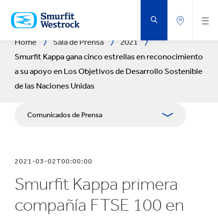
SALTAR
AL
CONTENIDO
PRINCIPAL
Home
Sala de Prensa
2021
Smurfit Kappa gana cinco estrellas en reconocimiento
a su apoyo en Los Objetivos de Desarrollo Sostenible
de las Naciones Unidas
Comunicados de Prensa
Publicaciones
2021-03-02T00:00:00
Relaciones con Prensa
Smurfit Kappa primera
Blog
compañía FTSE 100 en