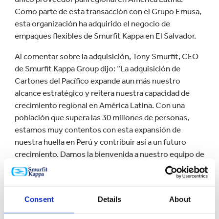
Como parte de esta transacción con el Grupo Emusa,
esta organización ha adquirido el negocio de
empaques flexibles de Smurfit Kappa en El Salvador.
Al comentar sobre la adquisición, Tony Smurfit, CEO
de Smurfit Kappa Group dijo: “La adquisición de
Cartones del Pacífico expande aun más nuestro
alcance estratégico y reitera nuestra capacidad de
crecimiento regional en América Latina. Con una
población que supera las 30 millones de personas,
estamos muy contentos con esta expansión de
nuestra huella en Perú y contribuir así a un futuro
crecimiento. Damos la bienvenida a nuestro equipo de
gente talentosa a los empleados de Cartones del
Pacífico y esperamos que su experticia contribuya al
éxito de Smurfit Kappa”.
Consent
Details
About
Juan Guillermo Castañeda, CEO de Smurfit Kappa Las