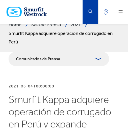
SALTAR
AL
CONTENIDO
PRINCIPAL
Home
Sala de Prensa
2021
Smurfit Kappa adquiere operación de corrugado en
Perú
Comunicados de Prensa
Publicaciones
2021-06-04T00:00:00
Relaciones con Prensa
Smurfit Kappa adquiere
Blog
operación de corrugado
en Perú y expande