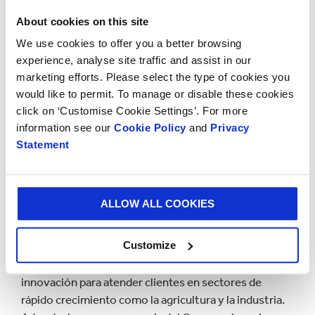
Américas, afirmó por su parte: “Estamos muy
About cookies on this site
complacidos de haber completado la adquisición de
Cartones del Pacífico y damos la bienvenida a sus 368
We use cookies to offer you a better browsing
empleados a la familia de 46.000 personas que laboran
experience, analyse site traffic and assist in our
en Smurfit Kappa. Hay una alineación fuerte entre las
marketing efforts. Please select the type of cookies you
dos culturas corporativas y tenemos mucha
would like to permit. To manage or disable these cookies
expectativa con las oportunidades de crecimiento de
click on ‘Customise Cookie Settings’. For more
information see our
Cookie Policy
and
Privacy
Cartones del Pacífico en el sistema integrado de
Statement
Smurfit Kappa”.
La adquisición de Cartones del Pacífico, ubicado en
Paramonga, en las cercanías de Lima, abrirá
ALLOW ALL COOKIES
oportunidades para que el Grupo Smurfit Kappa
crezca el negocio a través de los sistemas operativos
Customize
de los mejores estándares, acuerdos con
proveedores y la experiencia y experticia en diseño e
innovación para atender clientes en sectores de
rápido crecimiento como la agricultura y la industria.