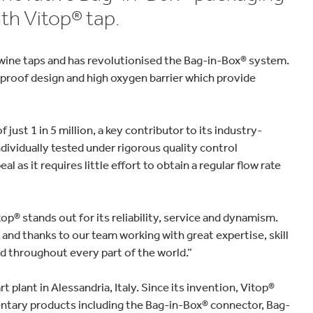
velocidad en todo el mundo.
plástico
Tabaco
nth Vitop® tap.
r wine taps and has revolutionised the Bag-in-Box® system.
-proof design and high oxygen barrier which provide
 just 1 in 5 million, a key contributor to its industry-
ndividually tested under rigorous quality control
l as it requires little effort to obtain a regular flow rate
op® stands out for its reliability, service and dynamism.
 and thanks to our team working with great expertise, skill
nd throughout every part of the world.”
 plant in Alessandria, Italy. Since its invention, Vitop®
entary products including the Bag-in-Box® connector, Bag-