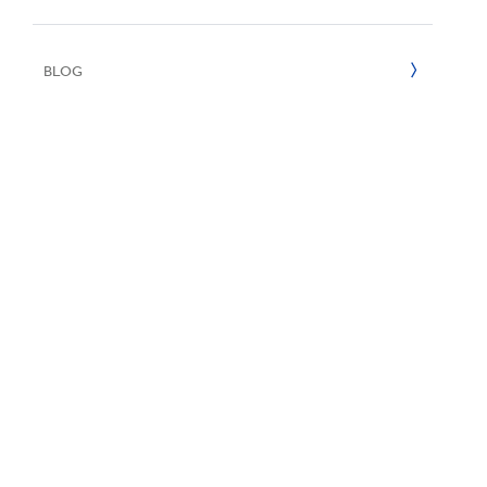
Reciclaje
e
2022
BLOG
2021
2020
2019
2018
2017