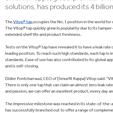
Commerce
Productos de caucho y 
solutions, has produced its 4 billio
The
Vitop® tap
occupies the No. 1 position in the world fo
The Vitop® tap quickly grew in popularity due to its tamper
extended shelf life and product freshness.
Tests on the Vitop® tap have revealed it to have a leak rate of
leading position. To reach such high standards, each tap is i
standards. Ease of use has also contributed to its global appea
and is self-closing.
Didier Pontcharraud, CEO of [Smurfit Kappa] Vitop said: “Vit
There is only one tap that can claim an almost zero leak rate
and passion, we can offer an excellent product, every day a
The impressive milestone was reached in its state-of-the-art
has successfully branched out to offer a range of complem