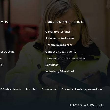
OMOS
CARRERA PROFESIONAL
Carrera profesional
Jóvenes profesionales
Desarrollo de talento
 estructura
Conoce a nuestra gente
ia
Compromiso de los empleados
ock
Seguridad
Inclusión y Diversidad
Dónde estamos
Noticias
Conócenos
Acceso a clientes y proveedores
© 2026 Smurfit Westrock