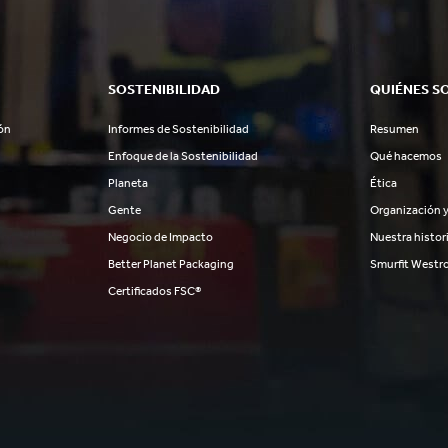
SOSTENIBILIDAD
QUIÉNES S
ón
Informes de Sostenibilidad
Resumen
Enfoque de la Sostenibilidad
Qué hacemos
Planeta
Ética
Gente
Organización y
Negocio de Impacto
Nuestra histor
Better Planet Packaging
Smurfit Westr
Certificados FSC®