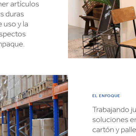
er artículos
as duras
 uso y la
aspectos
empaque.
EL ENFOQUE
Trabajando j
soluciones er
cartón y pall