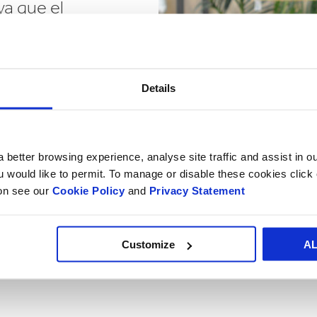
ya que el
entes se ha
es un
 que su
Details
s
minimiza las
 daños
 better browsing experience, analyse site traffic and assist in o
n de las
ou would like to permit. To manage or disable these cookies clic
lo ha
ion see our
Cookie Policy
and
Privacy Statement
én garantiza
as mercancías
Customize
A
rtantes para