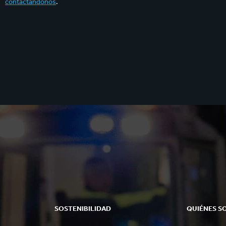
contactándonos
.
SOSTENIBILIDAD
QUIÉNES S