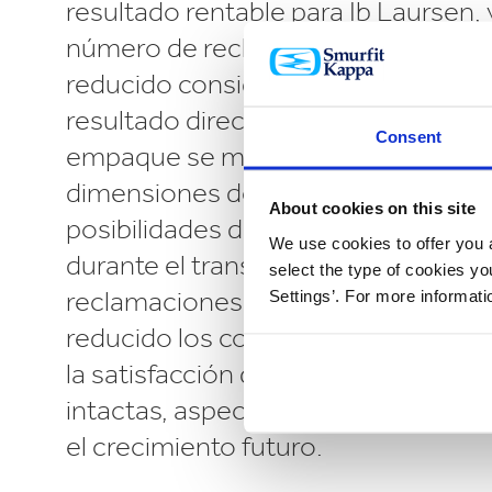
resultado rentable para Ib Laursen, 
número de reclamaciones de los cli
reducido considerablemente. Este 
resultado directo de asegurarse de
Consent
empaque se mantiene dentro de la
dimensiones del pallet EUR, lo que 
About cookies on this site
posibilidades de que se produzcan
We use cookies to offer you a
durante el transporte. La eliminació
select the type of cookies y
reclamaciones de los clientes no só
Settings’. For more informat
reducido los costos, sino que tambi
la satisfacción de los clientes y un
intactas, aspectos todos ellos impo
el crecimiento futuro.