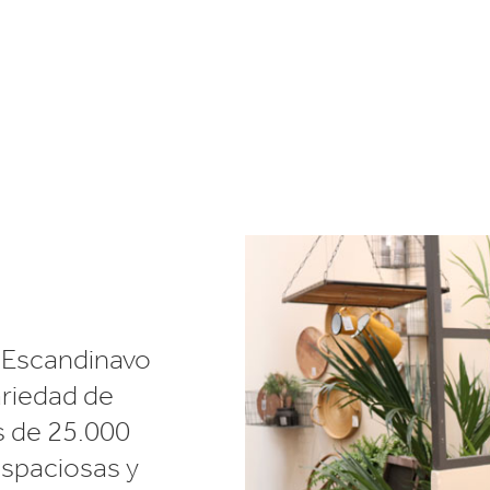
Commerce
Productos de caucho y 
a Escandinavo
ariedad de
s de 25.000
espaciosas y