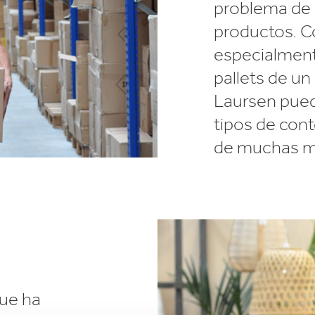
problema de 
productos. Co
especialment
pallets de un
Laursen pued
tipos de con
de muchas m
que ha