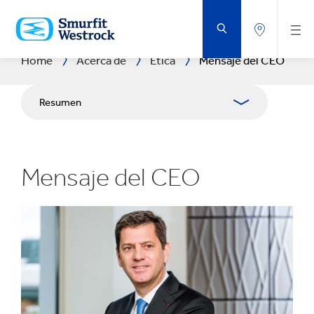
SALTAR
AL
CONTENIDO
PRINCIPAL
Home
Acerca de
Ética
Mensaje del CEO
Resumen
Qué hacemos
Mensaje del CEO
Propósito
Visión y estrategia
Ética
Nuestra historia