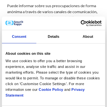
Puede informar sobre sus preocupaciones de forma
anónima a través de varios canales de comunicación,
como por correo electrónico, por teléfono o por el
canal online. Todos los informes de buena fe y las
preocupaciones de los empleados se gestionan por
parte de un tercero independiente.
Consent
Details
About
Recuerde, su compromiso con nuestro Código de
Conducta, comunica a los demás que, en calidad de
About cookies on this site
Grupo que opera a escala internacional, lo hacemos de
We use cookies to offer you a better browsing
forma ética, honesta y con integridad.
experience, analyse site traffic and assist in our
marketing efforts. Please select the type of cookies you
Gracias por hacer su parte en la defensa de nuestros
would like to permit. To manage or disable these cookies
valores de lealtad, integridad y respeto.
click on ‘Customise Cookie Settings’. For more
information see our
Cookie Policy
and
Privacy
Tony Smurfit
Statement