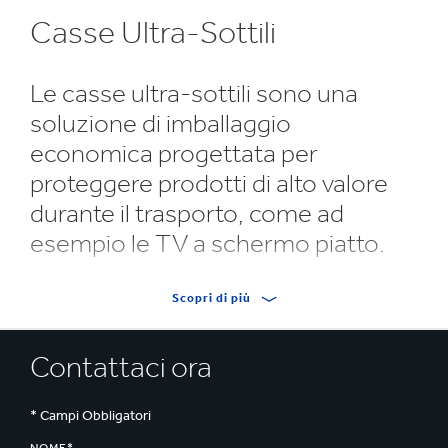
Casse Ultra-Sottili
Le casse ultra-sottili sono una
soluzione di imballaggio
economica progettata per
proteggere prodotti di alto valore
durante il trasporto, come ad
esempio le TV a schermo piatto.
Di spessore compreso tra 80 e 100 mm, gli involucri
Scopri di più
ultra-sottili sono prodotti in un unico pezzo riducendo
così il materiale di impiego e offrendo la massima
Contattaci ora
efficienza in termini di costi e di protezione.
Completamente personalizzabili, sono prodotti in
* Campi Obbligatori
cartone ondulato pesante, impilabile in altezza fino a