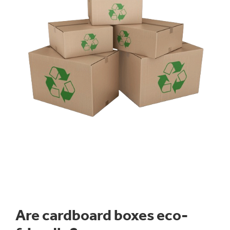
fornite stese per poi essere montate, riempite col
prodotto e chiuse per il trasporto.
Il nostro esperto team di progettazione lavorerà con i
clienti per produrre la soluzione di imballaggio più
adatta a qualsiasi prodotto, soddisfacendo ogni
esigenza del cliente. Le scatole possono essere
fustellate, provviste di varie tipologie di apertura come
nastrino a strappo e perforazioni e stampate (stampe
normali o ad alta qualità).
Sono riciclabili al 100% e adatte per linee di imballaggio
a montaggio manuale e automatico.
Are cardboard boxes eco-