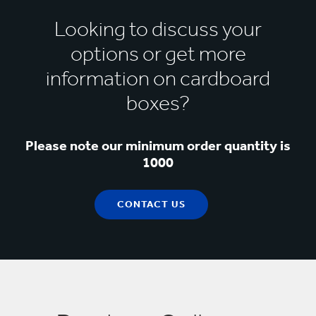
garantire la riduzione dei danni. Smurfit Kappa
catena di custodia certificata FSC® e/o
EU è anche partecipante ufficiale all'Amazon
Looking to discuss your
PEFC™.
Packaging Support and Supplier Network
options or get more
(APASS).
information on cardboard
boxes?
Please note our minimum order quantity is
1000
CONTACT US