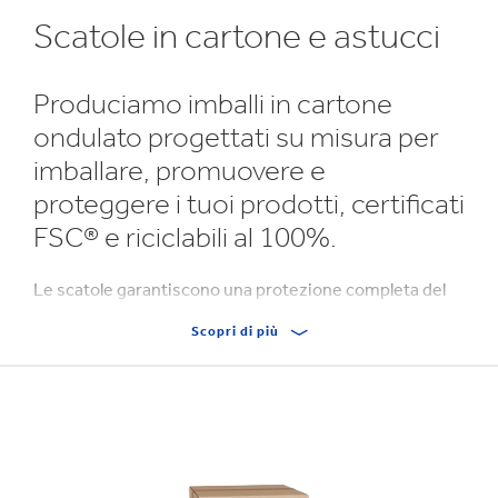
Scatole in cartone e astucci
Produciamo imballi in cartone
ondulato progettati su misura per
imballare, promuovere e
proteggere i tuoi prodotti, certificati
FSC® e riciclabili al 100%.
Le scatole garantiscono una protezione completa del
prodotto, oltre a conferire un'ottima resistenza
Scopri di più
all'impilamento per sopportare le difficili condizioni
della catena logistica eliminando così ogni rischio di
danneggiamento durante il trasporto.
Composte da un unico foglio di cartone ondulato o
cartoncino, le scatole standard sono preincollate,